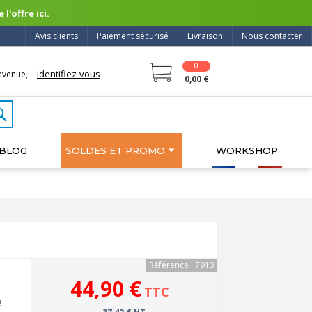
l'offre ici.
Avis clients
Paiement sécurisé
Livraison
Nous contacter
0
Identifiez-vous
nvenue,
0,00 €
BLOG
SOLDES ET PROMO
WORKSHOP
Référence : 7913
44,90 €
TTC
!