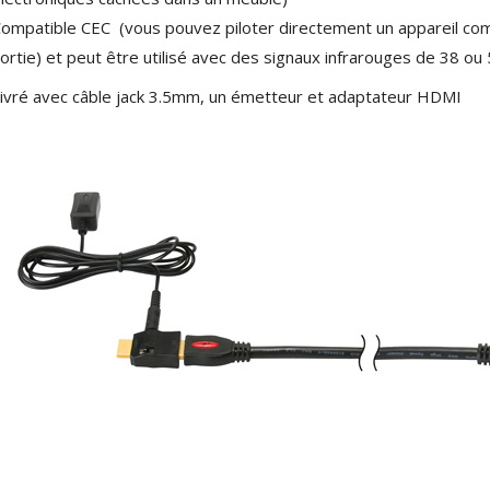
ompatible CEC (vous pouvez piloter directement un appareil compa
ortie) et peut être utilisé avec des signaux infrarouges de 38 ou
ivré avec câble jack 3.5mm, un émetteur et adaptateur HDMI
NEUTRIK NC3FXX Connecteur
XLR Femelle 3 Pôles...
4,95 €
4,30 €
[GRADE B] DAYTON AUDIO
MKSX4 Enceinte Subwoofer...
179,90 €
149,00 €
AUDIOPHONICS DA-S250NC
Amplificateur Intégré...
649,00 €
579,00 €