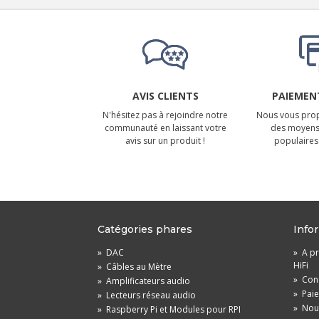
AVIS CLIENTS
PAIEMENT
N'hésitez pas à rejoindre notre
Nous vous prop
communauté en laissant votre
des moyens
avis sur un produit !
populaires 
Catégories phares
Info
»
DAC
»
A pr
HiFi
»
Câbles au Mètre
»
Cond
»
Amplificateurs audio
»
Pai
»
Lecteurs réseau audio
»
Nou
»
Raspberry Pi et Modules pour RPI