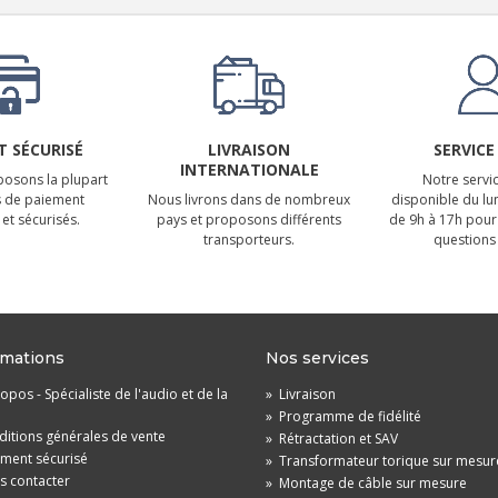
 SÉCURISÉ
LIVRAISON
SERVICE
INTERNATIONALE
osons la plupart
Notre servic
 de paiement
Nous livrons dans de nombreux
disponible du lu
et sécurisés.
pays et proposons différents
de 9h à 17h pour
transporteurs.
questions 
rmations
Nos services
opos - Spécialiste de l'audio et de la
»
Livraison
»
Programme de fidélité
itions générales de vente
»
Rétractation et SAV
ement sécurisé
»
Transformateur torique sur mesur
s contacter
»
Montage de câble sur mesure