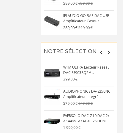
739,00 €
599,00 €
IFI AUDIO GO BAR DAC USB
Amplificateur Casque...
329,00 €
289,00 €
NOTRE SÉLECTION
WIIM ULTRA Lecteur Réseau
DAC ES9038Q2M...
399,00 €
AUDIOPHONICS DA-S250NC
Amplificateur Intégré...
649,00 €
579,00 €
EVERSOLO DAC-Z10 DAC 2x
AK4499+AK4191 I2S HDMI...
1 990,00 €