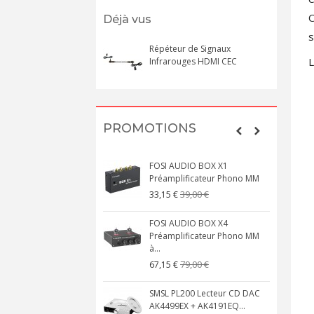
C
Déjà vus
s
Répéteur de Signaux
L
Infrarouges HDMI CEC
PROMOTIONS
FOSI AUDIO BOX X1
Préamplificateur Phono MM
39,00 €
33,15 €
FOSI AUDIO BOX X4
Préamplificateur Phono MM
à...
79,00 €
67,15 €
SMSL PL200 Lecteur CD DAC
AK4499EX + AK4191EQ...