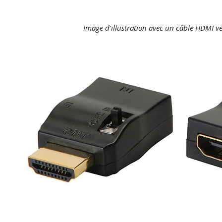
FOSI AUDIO CA30
Amplificateur 4 Voies pour...
Image d'illustration avec un câble HDMI 
159,99 €
135,99 €
AUDIOPHONICS DAW-S250NC
Amplificateur Intégré...
790,00 €
DAN CLARK AUDIO AEON 2
CLOSED NOIRE Casque...
919,00 €
EVERSOLO DMP-A6 MASTER
EDITION GEN 2 Lecteur...
1 290,00 €