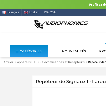
Profitez de
Français
English
TVA: 20%
CATÉGORIES
NOUVEAUTÉS
PR
Accueil
Appareils HiFi
Télécommandes et Récepteurs
>
>
>
Répéteur de 
Répéteur de Signaux Infraro