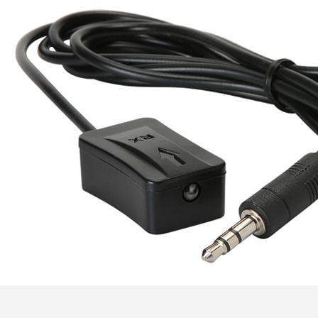
LUXSIN X9 DAC Amplificateur
Casque AK4191 +...
1 099,00 €