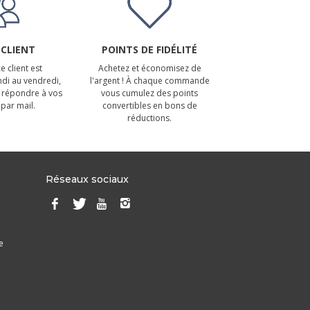
 CLIENT
POINTS DE FIDÉLITÉ
e client est
Achetez et économisez de
ndi au vendredi,
l'argent ! À chaque commande
 répondre à vos
vous cumulez des points
par mail.
convertibles en bons de
réductions.
Réseaux sociaux
e