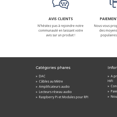
AVIS CLIENTS
PAIEMENT
N'hésitez pas à rejoindre notre
Nous vous prop
communauté en laissant votre
des moyens
avis sur un produit !
populaires 
Catégories phares
Info
»
DAC
»
A pr
HiFi
»
Câbles au Mètre
»
Cond
»
Amplificateurs audio
»
Pai
»
Lecteurs réseau audio
»
Nou
»
Raspberry Pi et Modules pour RPI