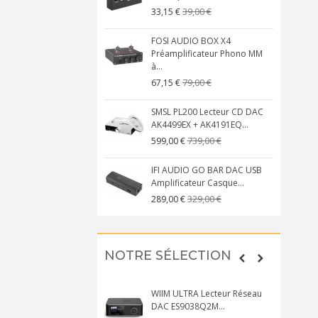
39,00 €
33,15 €
FOSI AUDIO BOX X4
Préamplificateur Phono MM
à...
79,00 €
67,15 €
SMSL PL200 Lecteur CD DAC
AK4499EX + AK4191EQ...
739,00 €
599,00 €
IFI AUDIO GO BAR DAC USB
Amplificateur Casque...
329,00 €
289,00 €
NOTRE SÉLECTION
WIIM ULTRA Lecteur Réseau
DAC ES9038Q2M...