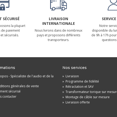
 SÉCURISÉ
LIVRAISON
SERVICE
INTERNATIONALE
osons la plupart
Notre servic
 de paiement
Nous livrons dans de nombreux
disponible du lu
et sécurisés.
pays et proposons différents
de 9h à 17h pour
transporteurs.
questions 
rmations
Nos services
opos - Spécialiste de l'audio et de la
»
Livraison
»
Programme de fidélité
itions générales de vente
»
Rétractation et SAV
ement sécurisé
»
Transformateur torique sur mesur
s contacter
»
Montage de câble sur mesure
»
Livraison offerte