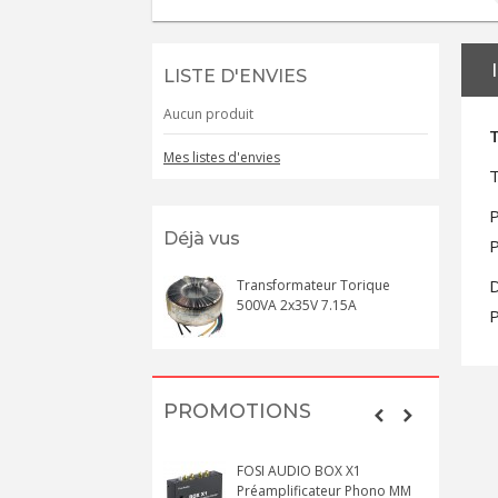
LISTE D'ENVIES
Aucun produit
Mes listes d'envies
T
P
Déjà vus
P
D
Transformateur Torique
500VA 2x35V 7.15A
P
PROMOTIONS
FOSI AUDIO BOX X1
Préamplificateur Phono MM