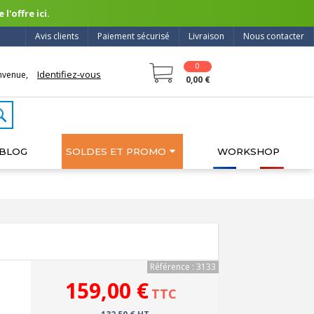
l'offre ici.
Avis clients
Paiement sécurisé
Livraison
Nous contacter
0
Identifiez-vous
nvenue,
0,00 €
BLOG
SOLDES ET PROMO
WORKSHOP
Référence : 3133
159,00 €
TTC