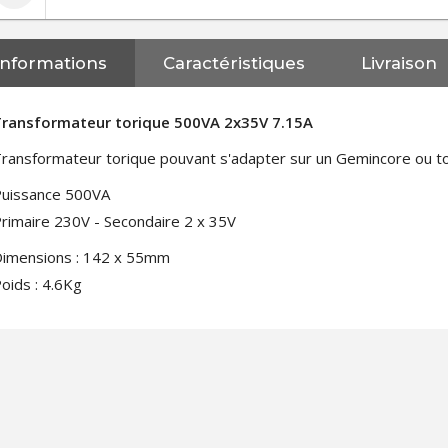
Informations
Caractéristiques
Livraison
Transformateur torique 500VA 2x35V 7.15A
ransformateur torique pouvant s'adapter sur un Gemincore ou tou
uissance 500VA
rimaire 230V - Secondaire 2 x 35V
imensions : 142 x 55mm
oids : 4.6Kg
NEUTRIK NC3FXX Connecteur
XLR Femelle 3 Pôles...