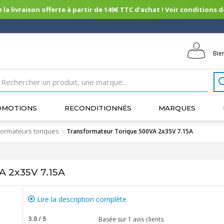
 la livraison offerte à partir de 149€ TTC d'achat ! Voir conditions de 
Bie
OMOTIONS
RECONDITIONNÉS
MARQUES
ormateurs toriques
>
Transformateur Torique 500VA 2x35V 7.15A
A 2x35V 7.15A
Lire la description complète
3.0
/
5
Basée sur
1
avis clients.