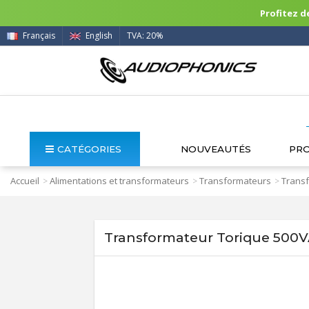
Profitez de
Français
English
TVA: 20%
CATÉGORIES
NOUVEAUTÉS
PR
Accueil
Alimentations et transformateurs
Transformateurs
Transf
>
>
>
Transformateur Torique 500V