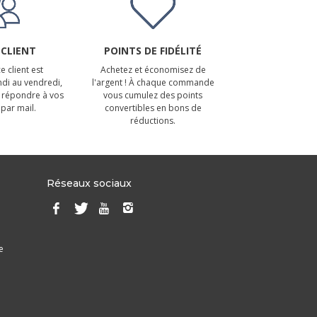
 CLIENT
POINTS DE FIDÉLITÉ
e client est
Achetez et économisez de
ndi au vendredi,
l'argent ! À chaque commande
 répondre à vos
vous cumulez des points
par mail.
convertibles en bons de
réductions.
Réseaux sociaux
e