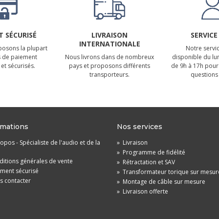
 SÉCURISÉ
LIVRAISON
SERVICE
INTERNATIONALE
osons la plupart
Notre servic
 de paiement
Nous livrons dans de nombreux
disponible du lu
et sécurisés.
pays et proposons différents
de 9h à 17h pour
transporteurs.
questions 
rmations
Nos services
opos - Spécialiste de l'audio et de la
»
Livraison
»
Programme de fidélité
itions générales de vente
»
Rétractation et SAV
ement sécurisé
»
Transformateur torique sur mesur
s contacter
»
Montage de câble sur mesure
»
Livraison offerte