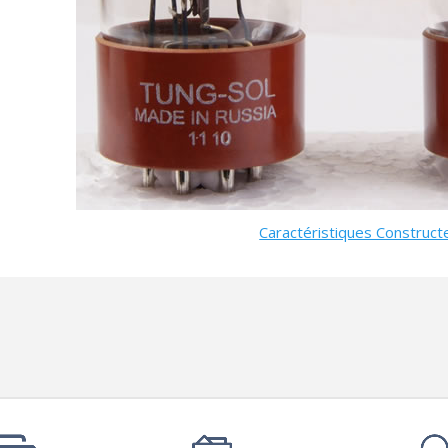
790,00 €
DAN CLARK AUDIO AEON 2
CLOSED NOIRE Casque...
919,00 €
EVERSOLO DMP-A6 MASTER
EDITION GEN 2 Lecteur...
1 290,00 €
LUXSIN X9 DAC Amplificateur
Casque AK4191 +...
Caractéristiques Construct
1 099,00 €