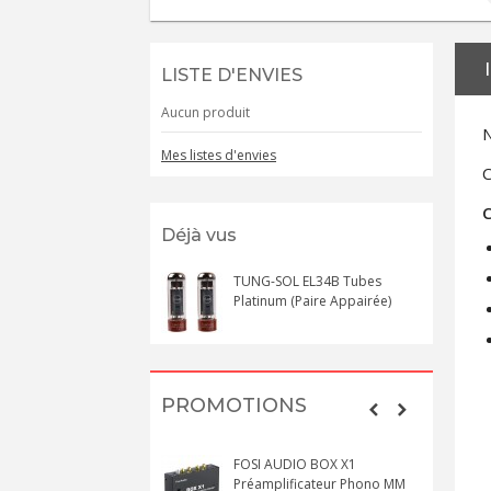
LISTE D'ENVIES
Aucun produit
N
Mes listes d'envies
C
C
Déjà vus
TUNG-SOL EL34B Tubes
Platinum (Paire Appairée)
PROMOTIONS
FOSI AUDIO BOX X1
Préamplificateur Phono MM