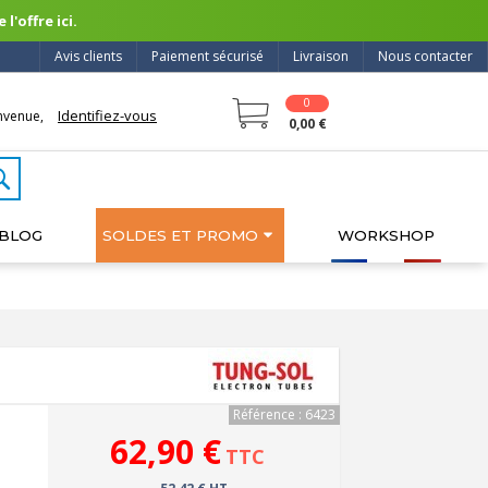
l'offre ici.
Avis clients
Paiement sécurisé
Livraison
Nous contacter
0
Identifiez-vous
nvenue,
0,00 €
BLOG
SOLDES ET PROMO
WORKSHOP
Référence : 6423
62,90 €
TTC