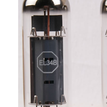
4,95 €
4,30 €
[GRADE B] DAYTON AUDIO
MKSX4 Enceinte Subwoofer...
179,90 €
149,00 €
AUDIOPHONICS DA-S250NC
Amplificateur Intégré...
649,00 €
579,00 €
FOSI AUDIO CA30
Amplificateur 4 Voies pour...
159,99 €
135,99 €
AUDIOPHONICS DAW-S250NC
Amplificateur Intégré...