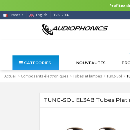
Profitez de
Français
English
TVA: 20%
CATÉGORIES
NOUVEAUTÉS
PR
Accueil
Composants électroniques
Tubes et lampes
Tung-Sol
>
>
>
>
TU
TUNG-SOL EL34B Tubes Plati