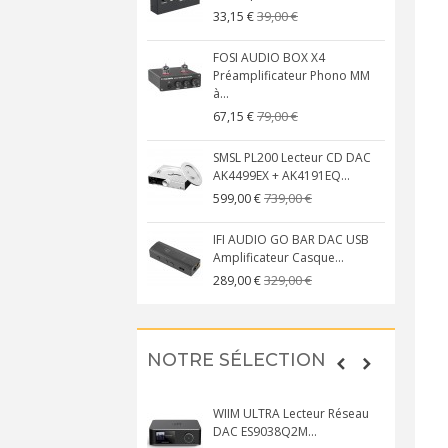
39,00 €
33,15 €
FOSI AUDIO BOX X4
Préamplificateur Phono MM
à...
79,00 €
67,15 €
SMSL PL200 Lecteur CD DAC
AK4499EX + AK4191EQ...
739,00 €
599,00 €
IFI AUDIO GO BAR DAC USB
Amplificateur Casque...
329,00 €
289,00 €
NOTRE SÉLECTION
WIIM ULTRA Lecteur Réseau
DAC ES9038Q2M...