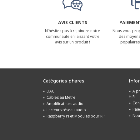
AVIS CLIENTS
PAIEMENT
N'hésitez pas à rejoindre notre
Nous vous prop
communauté en laissant votre
des moyens
avis sur un produit !
populaires 
Catégories phares
Info
»
DAC
»
A pr
HiFi
»
Câbles au Mètre
»
Cond
»
Amplificateurs audio
»
Pai
»
Lecteurs réseau audio
»
Nou
»
Raspberry Pi et Modules pour RPI