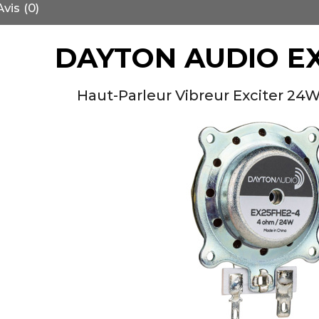
Avis (0)
DAYTON AUDIO E
Haut-Parleur Vibreur Exciter 
NEUTRIK NC3FXX Connecteur
XLR Femelle 3 Pôles...
4,95 €
4,30 €
[GRADE B] DAYTON AUDIO
MKSX4 Enceinte Subwoofer...