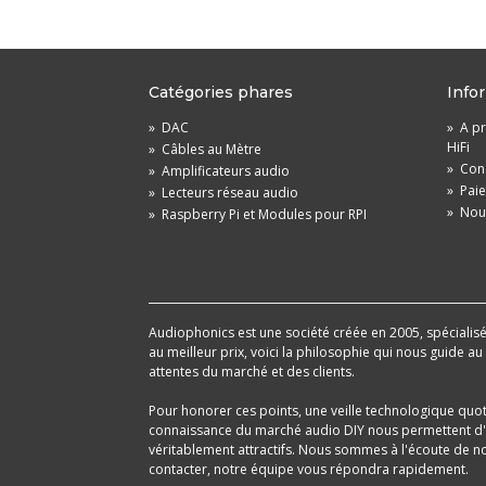
Catégories phares
Info
»
DAC
»
A pr
HiFi
»
Câbles au Mètre
»
Cond
»
Amplificateurs audio
»
Pai
»
Lecteurs réseau audio
»
Nou
»
Raspberry Pi et Modules pour RPI
Audiophonics est une société créée en 2005, spécialisée 
au meilleur prix, voici la philosophie qui nous guide a
attentes du marché et des clients.
Pour honorer ces points, une veille technologique quo
connaissance du marché audio DIY nous permettent d'im
véritablement attractifs. Nous sommes à l'écoute de nos
contacter, notre équipe vous répondra rapidement.