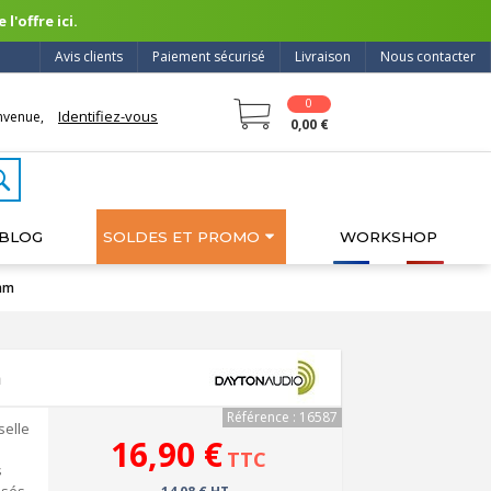
l'offre ici.
Avis clients
Paiement sécurisé
Livraison
Nous contacter
0
Identifiez-vous
nvenue,
0,00 €
BLOG
SOLDES ET PROMO
WORKSHOP
Ømm
m
Référence : 16587
selle
16,90 €
TTC
s