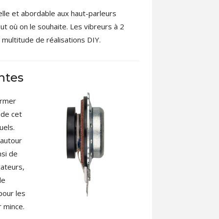
elle et abordable aux haut-parleurs
t où on le souhaite. Les vibreurs à 2
multitude de réalisations DIY.
ntes
ormer
 de cet
uels.
 autour
nsi de
cateurs,
de
pour les
r mince.