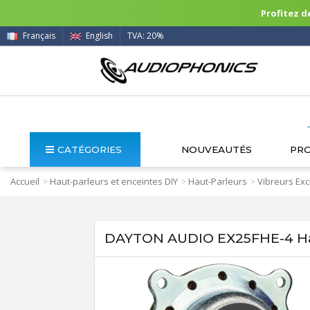
Profitez de
Français
English
TVA: 20%
CATÉGORIES
NOUVEAUTÉS
PR
Accueil
Haut-parleurs et enceintes DIY
Haut-Parleurs
Vibreurs Exc
>
>
>
DAYTON AUDIO EX25FHE-4 Ha