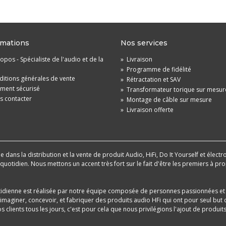
rmations
Nos services
opos - Spécialiste de l'audio et de la
»
Livraison
»
Programme de fidélité
itions générales de vente
»
Rétractation et SAV
ement sécurisé
»
Transformateur torique sur mesur
s contacter
»
Montage de câble sur mesure
»
Livraison offerte
dans la distribution et la vente de produit Audio, HiFi, Do It Yourself et électr
u quotidien. Nous mettons un accent très fort sur le fait d'être les premiers à
tidienne est réalisée par notre équipe composée de personnes passionnées et 
aginer, concevoir, et fabriquer des produits audio HFi qui ont pour seul but d
 clients tous les jours, c'est pour cela que nous privilégions l'ajout de produ