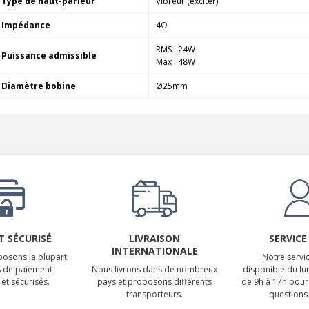
Type de haut-parleur
Vibreur (exciter)
Impédance
4Ω
RMS : 24W
Puissance admissible
Max : 48W
Diamètre bobine
Ø25mm
 SÉCURISÉ
LIVRAISON
SERVICE
INTERNATIONALE
osons la plupart
Notre servic
 de paiement
Nous livrons dans de nombreux
disponible du lu
et sécurisés.
pays et proposons différents
de 9h à 17h pour
transporteurs.
questions 