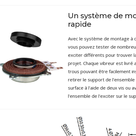
EVERSOLO DMP-A6 MASTER
Un système de mo
EDITION GEN 2 Lecteur...
1 290,00 €
rapide
LUXSIN X9 DAC Amplificateur
Avec le système de montage à d
Casque AK4191 +...
1 099,00 €
vous pouvez tester de nombreus
exciter différents pour trouver 
projet. Chaque vibreur est livr
trous pouvant être facilement inst
retirer le support de l'ensemble
surface à l'aide de deux vis ou a
l'ensemble de l'exciter sur le su