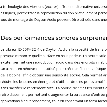
179,90 €
149,00 €
a technologie des vibreurs (exciter) offre une alternative univers
AUDIOPHONICS DA-S250NC
lassiques, permettant la reproduction du son pratiquement partou
Amplificateur Intégré...
rous de montage de Dayton Audio peuvent être utilisés dans une 
649,00 €
579,00 €
FOSI AUDIO CA30
Amplificateur 4 Voies pour...
Des performances sonores surprena
159,99 €
135,99 €
Le vibreur EX25FHE2-4 de Dayton Audio a la capacité de transf
presque n'importe quelle surface en haut-parleur. La petite taille
exciter permet une reproduction audio dans des endroits inhabit
Un aimant en néodyme est utilisé pour créer un flux magnétique
de la bobine, afin d'obtenir une sensibilité accrue. Cela permet ai
AUDIOPHONICS DAW-S250NC
Amplificateur Intégré...
réduire les besoins en énergie et d'utiliser de très petits amplifi
790,00 €
sans sacrifier le rendement total. La bobine de 1" et les évents 
refroidissement permettent d'augmenter la puissance d'entrée 
DAN CLARK AUDIO AEON 2
CLOSED NOIRE Casque...
applications à haut rendement, tout en conservant un form facto
919,00 €