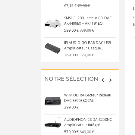
79,00 €
67,15 €
L
c
SMSL PL200 Lecteur CD DAC
AK4499EX + AK4191EQ...
t
739,00 €
599,00 €
IFI AUDIO GO BAR DAC USB
Amplificateur Casque...
329,00 €
289,00 €
NOTRE SÉLECTION
WIIM ULTRA Lecteur Réseau
DAC ES9038Q2M...
399,00 €
AUDIOPHONICS DA-S250NC
Amplificateur Intégré...
649,00 €
579,00 €