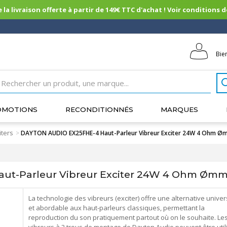
 la livraison offerte à partir de 149€ TTC d'achat ! Voir conditions de 
Bie
OMOTIONS
RECONDITIONNÉS
MARQUES
iters
>
DAYTON AUDIO EX25FHE-4 Haut-Parleur Vibreur Exciter 24W 4 Ohm 
ut-Parleur Vibreur Exciter 24W 4 Ohm Øm
La technologie des vibreurs (exciter) offre une alternative univer
et abordable aux haut-parleurs classiques, permettant la
reproduction du son pratiquement partout où on le souhaite. Le