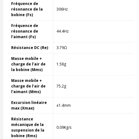
Fréquence de
résonance de la
306Hz
bobine (Fs)
Fréquence de
résonance de
44.4Hz
l'aimant (Fs)
Résistance DC (Re)
3.79Ω
Masse mobile +
charge de l'air de
1.58g
la bobine (Mms)
Masse mobile +
charge de l'air de
75.2g
l'aimant (Mms)
Excursion linéaire
±1.4mm
max (Xmax)
Résistance
mécanique de la
0.09Kg/s
suspension de la
bobine (Rms)