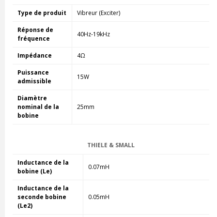
Type de produit
Vibreur (Exciter)
Réponse de
40Hz-19kHz
fréquence
Impédance
4Ω
Puissance
15W
admissible
Diamètre
nominal de la
25mm
bobine
THIELE & SMALL
Inductance de la
0.07mH
bobine (Le)
Inductance de la
seconde bobine
0.05mH
(Le2)