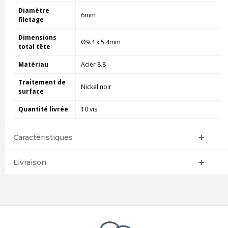
Diamètre
6mm
filetage
Dimensions
Ø9.4 x 5.4mm
total tête
Matériau
Acier 8.8
Traitement de
Nickel noir
surface
Quantité livrée
10 vis
Caractéristiques
Livraison