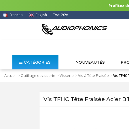
Profitez de
Français
English
TVA: 20%
CATÉGORIES
NOUVEAUTÉS
PR
Accueil
Outillage et visserie
Visserie
Vis à Tête Fraisée
>
>
>
>
Vis TFHC 
Vis TFHC Tête Fraisée Acier