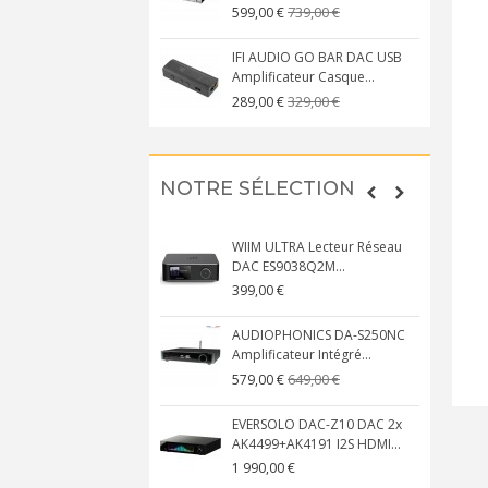
739,00 €
599,00 €
IFI AUDIO GO BAR DAC USB
Amplificateur Casque...
329,00 €
289,00 €
NOTRE SÉLECTION
WIIM ULTRA Lecteur Réseau
DAC ES9038Q2M...
399,00 €
AUDIOPHONICS DA-S250NC
Amplificateur Intégré...
649,00 €
579,00 €
EVERSOLO DAC-Z10 DAC 2x
AK4499+AK4191 I2S HDMI...
1 990,00 €