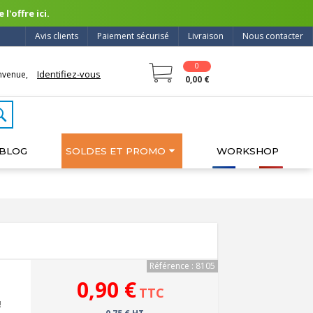
l'offre ici.
Avis clients
Paiement sécurisé
Livraison
Nous contacter
0
Identifiez-vous
nvenue,
0,00 €
BLOG
SOLDES ET PROMO
WORKSHOP
Référence : 8105
0,90 €
TTC
!