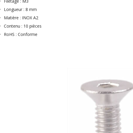
Filetage : M3
Longueur : 8 mm
Matière : INOX A2
Contenu : 10 pièces
RoHS : Conforme
NEUTRIK NC3FXX Connecteur
XLR Femelle 3 Pôles...
4,95 €
4,30 €
[GRADE B] DAYTON AUDIO
MKSX4 Enceinte Subwoofer...
179,90 €
149,00 €
AUDIOPHONICS DA-S250NC
Amplificateur Intégré...
649,00 €
579,00 €