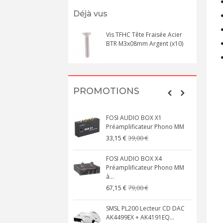
Déjà vus
Vis TFHC Tête Fraisée Acier
BTR M3x08mm Argent (x10)
PROMOTIONS
FOSI AUDIO BOX X1
Préamplificateur Phono MM
39,00 €
33,15 €
FOSI AUDIO BOX X4
Préamplificateur Phono MM
à...
79,00 €
67,15 €
SMSL PL200 Lecteur CD DAC
AK4499EX + AK4191EQ...