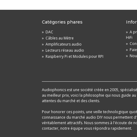
Catégories phares
Info
»
DAC
»
A pr
HiFi
»
Câbles au Mètre
»
Cond
»
Amplificateurs audio
»
Pai
»
Lecteurs réseau audio
»
Nou
»
Raspberry Pi et Modules pour RPI
Audiophonics est une société créée en 2005, spécialisée 
au meilleur prix, voici la philosophie qui nous guide a
attentes du marché et des clients.
Pour honorer ces points, une veille technologique quo
connaissance du marché audio DIY nous permettent d'im
véritablement attractifs. Nous sommes à l'écoute de nos
contacter, notre équipe vous répondra rapidement.