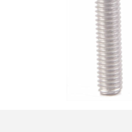
FOSI AUDIO CA30
Amplificateur 4 Voies pour...
159,99 €
135,99 €
AUDIOPHONICS DAW-S250NC
Amplificateur Intégré...
790,00 €
DAN CLARK AUDIO AEON 2
CLOSED NOIRE Casque...
919,00 €
EVERSOLO DMP-A6 MASTER
EDITION GEN 2 Lecteur...
1 290,00 €