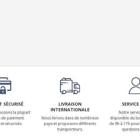
LUXSIN X9 DAC Amplificateur
Casque AK4191 +...
1 099,00 €
 SÉCURISÉ
LIVRAISON
SERVICE
INTERNATIONALE
osons la plupart
Notre servic
 de paiement
Nous livrons dans de nombreux
disponible du lu
et sécurisés.
pays et proposons différents
de 9h à 17h pour
transporteurs.
questions 