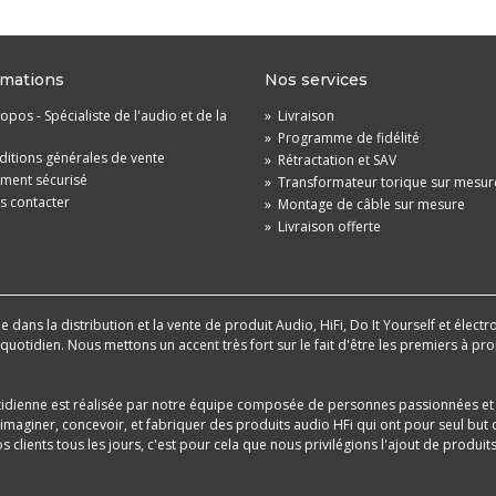
rmations
Nos services
opos - Spécialiste de l'audio et de la
»
Livraison
»
Programme de fidélité
itions générales de vente
»
Rétractation et SAV
ement sécurisé
»
Transformateur torique sur mesur
s contacter
»
Montage de câble sur mesure
»
Livraison offerte
dans la distribution et la vente de produit Audio, HiFi, Do It Yourself et électr
u quotidien. Nous mettons un accent très fort sur le fait d'être les premiers à
tidienne est réalisée par notre équipe composée de personnes passionnées et 
aginer, concevoir, et fabriquer des produits audio HFi qui ont pour seul but d
 clients tous les jours, c'est pour cela que nous privilégions l'ajout de produ