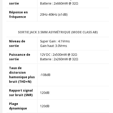
sortie
Batterie : 2x660mW @ 32Ω
Réponse en
20Hz-40kHz (±1dB)
fréquence
SORTIE JACK 3.5MM ASYMÉTRIQUE (MODE CLASS AB)
Niveau de
Super Gain : 4.1Vrms
sortie
Gain haut: 3.0Vrms
Puissance de
12V DC : 2x500mW @ 32Ω
sortie
Batterie : 2x260mW @ 32Ω
Taux de
distorsion
-108dB
hamonique plus
bruit (THD+N)
Rapport signal
120dB
sur bruit (SNR)
Plage
120dB
dynamique