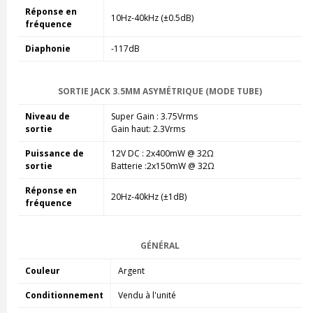
Réponse en
10Hz-40kHz (±0.5dB)
fréquence
Diaphonie
-117dB
SORTIE JACK 3.5MM ASYMÉTRIQUE (MODE TUBE)
Niveau de
Super Gain : 3.75Vrms
sortie
Gain haut: 2.3Vrms
Puissance de
12V DC : 2x400mW @ 32Ω
sortie
Batterie :2x150mW @ 32Ω
Réponse en
20Hz-40kHz (±1dB)
fréquence
GÉNÉRAL
Couleur
Argent
Conditionnement
Vendu à l'unité