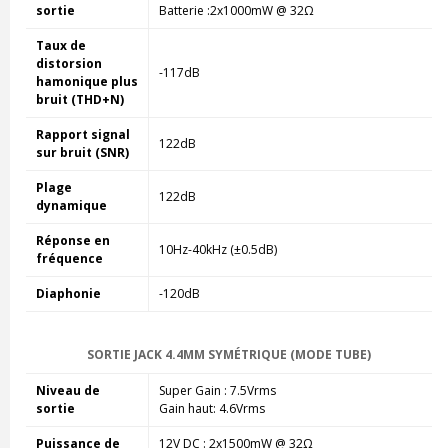
sortie
Batterie :2x1000mW @ 32Ω
Taux de
distorsion
-117dB
hamonique plus
bruit (THD+N)
Rapport signal
122dB
sur bruit (SNR)
Plage
122dB
dynamique
Réponse en
10Hz-40kHz (±0.5dB)
fréquence
Diaphonie
-120dB
SORTIE JACK 4.4MM SYMÉTRIQUE (MODE TUBE)
Niveau de
Super Gain : 7.5Vrms
sortie
Gain haut: 4.6Vrms
Puissance de
12V DC : 2x1500mW @ 32Ω