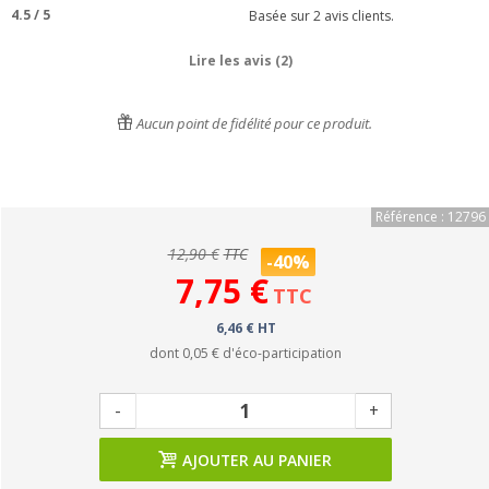
4.5
/
5
Basée sur
2
avis clients.
Lire les avis (2)
Aucun point de fidélité pour ce produit.
Référence : 12796
12,90 €
TTC
-40%
7,75 €
TTC
6,46 € HT
dont
0,05 €
d'éco-participation
-
+
AJOUTER AU PANIER