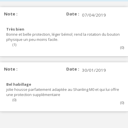
Note :
Date :
07/04/2019
Très bien
Bonne et belle protection, léger bémol; rend la rotation du bouton
physique un peu moins facile.
(
1
)
(
0
)
Note :
Date :
30/01/2019
Bel habillage
jolie housse parfaitement adaptée au Shanling M0 et qui lui offre
une protection supplémentaire
(
0
)
(
0
)