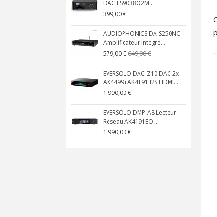
DAC ES9038Q2M...
399,00 €
p
AUDIOPHONICS DA-S250NC
Amplificateur Intégré...
649,00 €
579,00 €
EVERSOLO DAC-Z10 DAC 2x
AK4499+AK4191 I2S HDMI...
1 990,00 €
EVERSOLO DMP-A8 Lecteur
Réseau AK4191EQ...
1 990,00 €