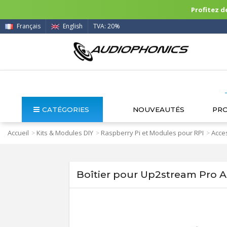
Profitez de
Français
English
TVA: 20%
CATÉGORIES
NOUVEAUTÉS
PR
Accueil
Kits & Modules DIY
Raspberry Pi et Modules pour RPI
Acces
>
>
>
Boîtier pour Up2stream Pro A