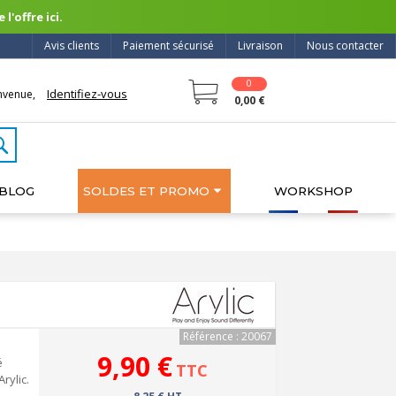
l'offre ici.
Avis clients
Paiement sécurisé
Livraison
Nous contacter
0
Identifiez-vous
nvenue,
0,00 €
BLOG
SOLDES ET PROMO
WORKSHOP
Référence : 20067
9,90 €
é
TTC
rylic.