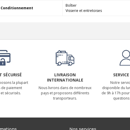
Boîtier
Conditionnement
Visserie et entretoises
 SÉCURISÉ
LIVRAISON
SERVICE
INTERNATIONALE
osons la plupart
Notre servic
 de paiement
Nous livrons dans de nombreux
disponible du lu
et sécurisés.
pays et proposons différents
de 9h à 17h pour
transporteurs.
questions 
rmations
Nos services