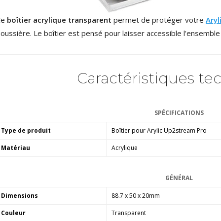
Amplificateur Intégré...
790,00 €
Ce
boîtier acrylique transparent
permet de protéger votre
Aryl
oussière. Le boîtier est pensé pour laisser accessible l'ensemble 
DAN CLARK AUDIO AEON 2
CLOSED NOIRE Casque...
919,00 €
Caractéristiques te
EVERSOLO DMP-A6 MASTER
EDITION GEN 2 Lecteur...
1 290,00 €
SPÉCIFICATIONS
LUXSIN X9 DAC Amplificateur
Casque AK4191 +...
Type de produit
Boîtier pour Arylic Up2stream Pro
1 099,00 €
Matériau
Acrylique
GÉNÉRAL
Dimensions
88.7 x 50 x 20mm
Couleur
Transparent