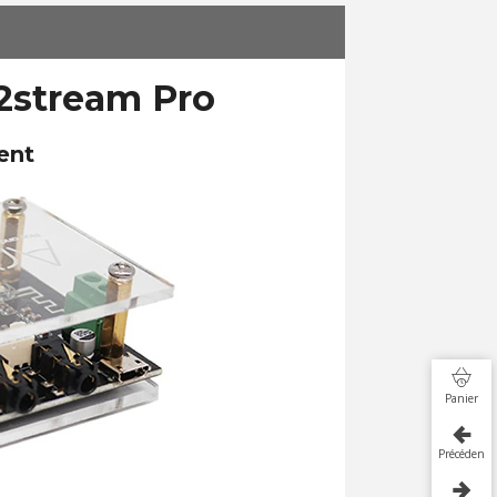
p2stream Pro
ent
Panier
Précédent