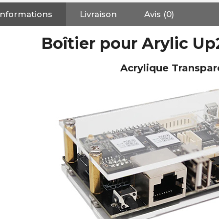
XLR Femelle 3 Pôles...
Informations
Livraison
Avis (0)
4,95 €
4,30 €
Boîtier pour Arylic U
[GRADE B] DAYTON AUDIO
MKSX4 Enceinte Subwoofer...
179,90 €
149,00 €
Acrylique Transpar
AUDIOPHONICS DA-S250NC
Amplificateur Intégré...
649,00 €
579,00 €
FOSI AUDIO CA30
Amplificateur 4 Voies pour...
159,99 €
135,99 €
AUDIOPHONICS DAW-S250NC