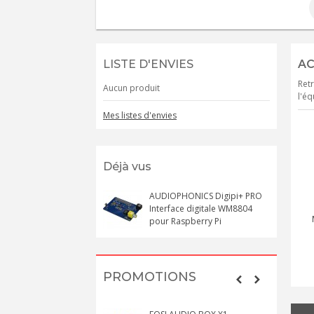
LISTE D'ENVIES
AC
Retr
Aucun produit
l'éq
Mes listes d'envies
Déjà vus
ntretoises Laiton
Écrou HU Inox A2
Entretoises Laiton
AUDIOPHONICS Digipi+ PRO
Mâle / Femelle
DIN934 M2.5x2mm
Mâle / Femelle
Interface digitale WM8804
.5x11 + 6mm (x10)
(x10)
M2.5x5 + 6mm (x10)
pour Raspberry Pi
2,00 €
0,70 €
1,50 €
PROMOTIONS