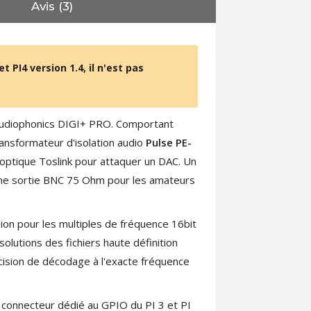
Avis (3)
 PI4 version 1.4, il n'est pas
F Audiophonics DIGI+ PRO. Comportant
ransformateur d'isolation audio
Pulse PE-
 optique Toslink pour attaquer un DAC. Un
une sortie BNC 75 Ohm pour les amateurs
on pour les multiples de fréquence 16bit
olutions des fichiers haute définition
cision de décodage à l'exacte fréquence
n connecteur dédié au GPIO du PI 3 et PI