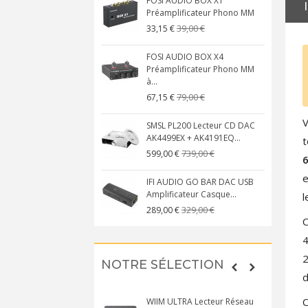
FOSI AUDIO BOX X1
Préamplificateur Phono MM
39,00 €
33,15 €
FOSI AUDIO BOX X4
Préamplificateur Phono MM
à...
79,00 €
67,15 €
V
SMSL PL200 Lecteur CD DAC
AK4499EX + AK4191EQ...
t
739,00 €
599,00 €
e
IFI AUDIO GO BAR DAC USB
Amplificateur Casque...
l
329,00 €
289,00 €
C
4
2
NOTRE SÉLECTION
d
C
WIIM ULTRA Lecteur Réseau