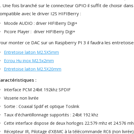
Amplificateur Intégré...
. Une fois branché sur le connecteur GPIO il suffit de choisir dan
790,00 €
ompatible avec le driver I2S HIFIBerry :
DAN CLARK AUDIO AEON 2
Moode AUDIO : driver HIFIBerry Digi+
CLOSED NOIRE Casque...
Picore Player : driver HIFIBerry Digi+
919,00 €
our monter ce DAC sur un Raspberry PI 3 il faudra les entretoise
EVERSOLO DMP-A6 MASTER
EDITION GEN 2 Lecteur...
Entretoise laiton M2.5X5mm
1 290,00 €
Ecrou Hu inox M2.5x2mm
Entretoise laiton M2.5X20mm
LUXSIN X9 DAC Amplificateur
Casque AK4191 +...
aractéristiques :
1 099,00 €
Interface PCM 24bit 192khz SPDIF
Visserie non livrée
Sortie : Coaxial Spdif et optique Toslink
Taux d'échantillonnage supportés : 24bit 192 khz
Cette interface dispose de deux horloges 22.579 mhz et 24.576 mh
Récepteur IR, Pilotage d'XBMC à la télécommande RC6 (non livrée)