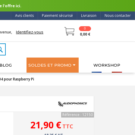
l'offre ici.
Avis clients
Paiement sécurisé
Livraison
Nous contacter
0
Identifiez-vous
nvenue,
0,00 €
BLOG
SOLDES ET PROMO
WORKSHOP
4 pour Raspberry Pi
Référence : 12150
21,90 €
TTC