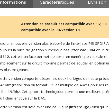
NEUTRIK NC3FXX Connecteur
Informations
Caractéristiques
Livraison
XLR Femelle 3 Pôles...
4,95 €
4,30 €
[GRADE B] DAYTON AUDIO
Attention ce produit est compatible avec PI2, PI3 et
MKSX4 Enceinte Subwoofer...
compatible avec le PI4 version 1.5.
179,90 €
149,00 €
AUDIOPHONICS DA-S250NC
oici une nouvelle version plus élaborée de l'interface PI3 SPDI
Amplificateur Intégré...
oujours la puce de gestion numérique bas jitter
WM8804
et un t
649,00 €
579,00 €
65612
, cette interface permet de sortir en numérique coaxiale et
FOSI AUDIO CA30
mplacement sur le circuit imprimé permet de souder en option 
Amplificateur 4 Voies pour...
es plus exigeants.
159,99 €
135,99 €
ette version comporte désormais deux horloges de haute précisi
4.1khz (résolution du format CD) et multiple de 48khz pour les rés
4bit 192khz. Cet apport technologique permet une meilleure pré
u fichier envoyé sur le DAC.
ette version est livré avec une
cellule IR (infrarouge)
ainsi qu'u
AUDIOPHONICS DAW-S250NC