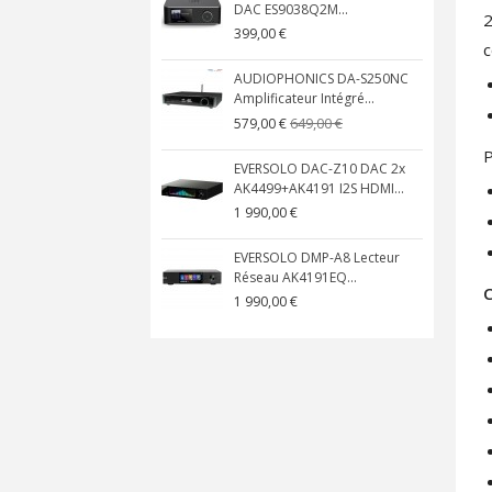
DAC ES9038Q2M...
2
399,00 €
c
AUDIOPHONICS DA-S250NC
Amplificateur Intégré...
649,00 €
579,00 €
P
EVERSOLO DAC-Z10 DAC 2x
AK4499+AK4191 I2S HDMI...
1 990,00 €
EVERSOLO DMP-A8 Lecteur
Réseau AK4191EQ...
C
1 990,00 €