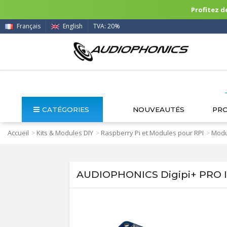
Profitez de
Français
English
TVA: 20%
CATÉGORIES
NOUVEAUTÉS
PR
Accueil
Kits & Modules DIY
Raspberry Pi et Modules pour RPI
Modu
>
>
>
AUDIOPHONICS Digipi+ PRO In