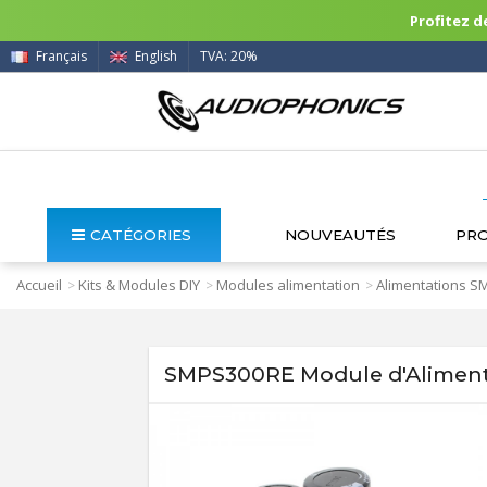
Profitez de
Français
English
TVA: 20%
CATÉGORIES
NOUVEAUTÉS
PR
Accueil
Kits & Modules DIY
Modules alimentation
Alimentations S
>
>
>
SMPS300RE Module d'Aliment