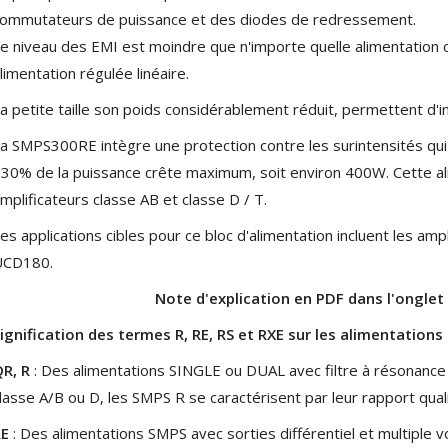
ommutateurs de puissance et des diodes de redressement.
4,95 €
4,30 €
e niveau des EMI est moindre que n'importe quelle alimentation c
[GRADE B] DAYTON AUDIO
limentation régulée linéaire.
MKSX4 Enceinte Subwoofer...
179,90 €
149,00 €
a petite taille son poids considérablement réduit, permettent d'
AUDIOPHONICS DA-S250NC
a SMPS300RE intègre une protection contre les surintensités qui l
Amplificateur Intégré...
30% de la puissance crête maximum, soit environ 400W. Cette ali
649,00 €
579,00 €
mplificateurs classe AB et classe D / T.
FOSI AUDIO CA30
es applications cibles pour ce bloc d'alimentation incluent les a
Amplificateur 4 Voies pour...
UCD180.
159,99 €
135,99 €
Note d'explication en PDF dans l'ongle
ignification des termes R, RE, RS et RXE sur les alimentations
R, R
: Des alimentations SINGLE ou DUAL avec filtre à résonance 
lasse A/B ou D, les SMPS R se caractérisent par leur rapport quali
AUDIOPHONICS DAW-S250NC
RE
: Des alimentations SMPS avec sorties différentiel et multiple 
Amplificateur Intégré...