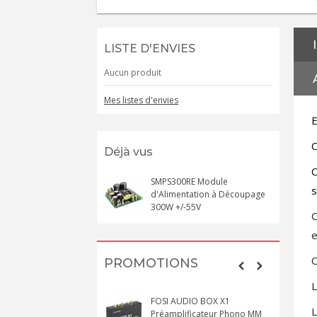
LISTE D'ENVIES
Aucun produit
Mes listes d'envies
E
C
Déjà vus
C
SMPS300RE Module
s
d'Alimentation à Découpage
300W +/-55V
C
C
PROMOTIONS
L
FOSI AUDIO BOX X1
L
Préamplificateur Phono MM