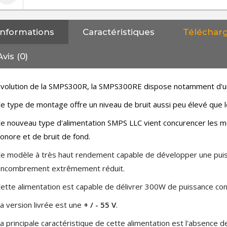
Informations
Caractéristiques
Téléchar
Avis (0)
volution de la SMPS300R, la SMPS300RE dispose notamment d'un 
e type de montage offre un niveau de bruit aussi peu élevé que le
e nouveau type d'alimentation SMPS LLC vient concurencer les mo
onore et de bruit de fond.
e modèle à très haut rendement capable de développer une pui
encombrement extrêmement réduit.
ette alimentation est capable de délivrer 300W de puissance con
a version livrée est une
+ / - 55 V
.
NEUTRIK NC3FXX Connecteur
a principale caractéristique de cette alimentation est l'absence de
XLR Femelle 3 Pôles...