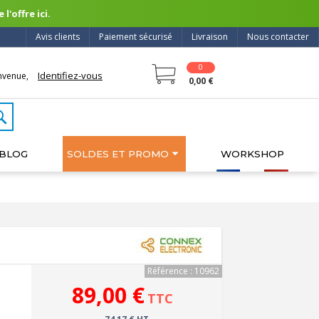
l'offre ici.
Avis clients
Paiement sécurisé
Livraison
Nous contacter
0
Identifiez-vous
nvenue,
0,00 €
BLOG
SOLDES ET PROMO
WORKSHOP
Référence : 10962
89,00 €
TTC