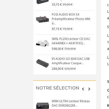
c
39,00 €
33,15 €
L
FOSI AUDIO BOX X4
a
Préamplificateur Phono MM
à...
S
79,00 €
67,15 €
L
SMSL PL200 Lecteur CD DAC
1
AK4499EX + AK4191EQ...
a
739,00 €
599,00 €
L
IFI AUDIO GO BAR DAC USB
Amplificateur Casque...
329,00 €
289,00 €
S
NOTRE SÉLECTION
Q
c
WIIM ULTRA Lecteur Réseau
DAC ES9038Q2M...