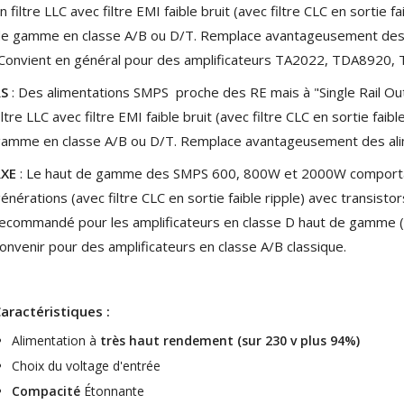
790,00 €
n filtre LLC avec filtre EMI faible bruit (avec filtre CLC en sortie 
e gamme en classe A/B ou D/T. Remplace avantageusement des al
DAN CLARK AUDIO AEON 2
Convient en général pour des amplificateurs TA2022, TDA8920,
CLOSED NOIRE Casque...
919,00 €
RS
: Des alimentations SMPS proche des RE mais à "Single Rail Out
iltre LLC avec filtre EMI faible bruit (avec filtre CLC en sortie fai
EVERSOLO DMP-A6 MASTER
EDITION GEN 2 Lecteur...
amme en classe A/B ou D/T. Remplace avantageusement des alime
1 290,00 €
RXE
: Le haut de gamme des SMPS 600, 800W et 2000W comportant
LUXSIN X9 DAC Amplificateur
énérations (avec filtre CLC en sortie faible ripple) avec transis
Casque AK4191 +...
ecommandé pour les amplificateurs en classe D haut de gamme 
1 099,00 €
onvenir pour des amplificateurs en classe A/B classique.
aractéristiques :
Alimentation à
très haut rendement (sur 230 v plus 94%)
Choix du voltage d'entrée
Compacité
Étonnante