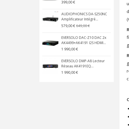
399,00 €
u
d
AUDIOPHONICS DA-S250NC
(
Amplificateur Intégré...
649,00 €
579,00 €
f
EVERSOLO DAC-Z10 DAC 2x
AK4499+AK4191 I2S HDMI...
g
1 990,00 €
EVERSOLO DMP-A8 Lecteur
g
Réseau AK4191EQ...
r
1 990,00 €
c
C