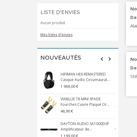
No
LISTE D'ENVIES
Da
Aucun produit
Ala
Mes listes d'envies
NOUVEAUTÉS
No
Da
HIFIMAN HE6 REMASTERED
St
Casque Audio Circumaural...
D
1 969,00 €
5
VIABLUE T8 MINI SPADE
V
Fourches Cuivre Plaqué Or...
C
46,90 €
1
DAYTON AUDIO SA1000DSP
Amplificateur de...
S
1 199,00 €
1