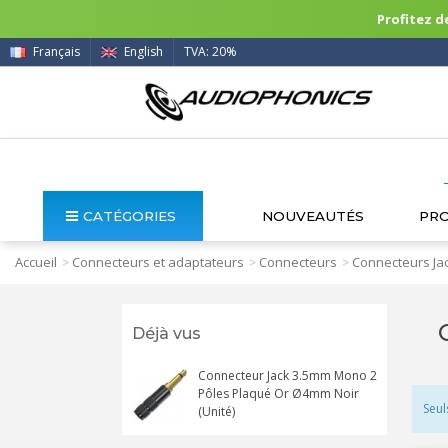
Profitez de
Français
English
TVA: 20%
CATÉGORIES
NOUVEAUTÉS
PR
Accueil
Connecteurs et adaptateurs
Connecteurs
Connecteurs Ja
>
>
>
Déjà vus
Connecteur Jack 3.5mm Mono 2
Pôles Plaqué Or Ø4mm Noir
Seul
(Unité)