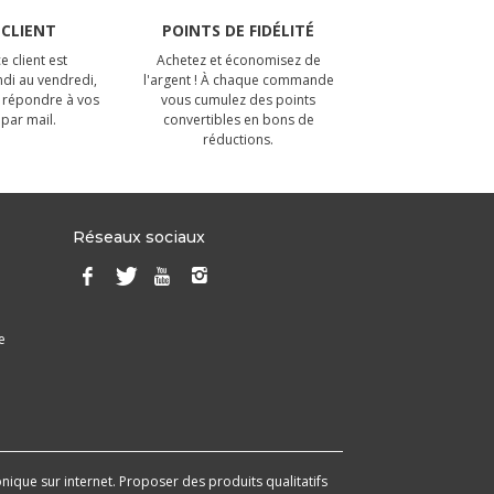
 CLIENT
POINTS DE FIDÉLITÉ
e client est
Achetez et économisez de
ndi au vendredi,
l'argent ! À chaque commande
 répondre à vos
vous cumulez des points
par mail.
convertibles en bons de
réductions.
Réseaux sociaux
e
onique sur internet. Proposer des produits qualitatifs