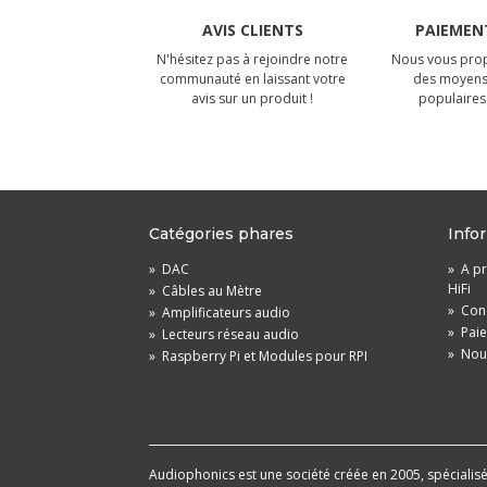
AVIS CLIENTS
PAIEMENT
N'hésitez pas à rejoindre notre
Nous vous prop
communauté en laissant votre
des moyens
avis sur un produit !
populaires 
Catégories phares
Info
»
DAC
»
A pr
HiFi
»
Câbles au Mètre
»
Cond
»
Amplificateurs audio
»
Pai
»
Lecteurs réseau audio
»
Nou
»
Raspberry Pi et Modules pour RPI
Audiophonics est une société créée en 2005, spécialisée 