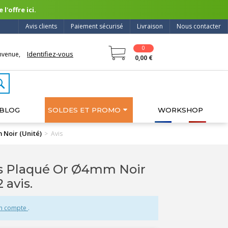
l'offre ici.
Avis clients
Paiement sécurisé
Livraison
Nous contacter
0
Identifiez-vous
nvenue,
0,00 €
BLOG
SOLDES ET PROMO
WORKSHOP
 Noir (Unité)
>
Avis
s Plaqué Or Ø4mm Noir
 2 avis.
un compte
.