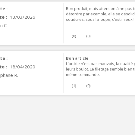
te :
Bon produit, mais attention à ne pas t
détordre par exemple, elle se désolida
te :
13/03/2026
soudures, sous la loupe, c'est mieux !
in C.
(
0
)
(
0
)
te :
Bon article
L'article n'est pas mauvais, la qualité
te :
18/04/2020
leurs boulot. Le filetage semble bien 
VIABLUE T8 5PIN Connecteur
même commande.
éphane R.
IN Phono 5 Pins...
9,90 €
(
1
)
(
0
)
IABLUE T8 Borniers Enceinte
uivre +...
19,90 €
VIABLUE EPC-4 T8 STEREO
MALL Câble Jack 3.5mm...
34,90 €