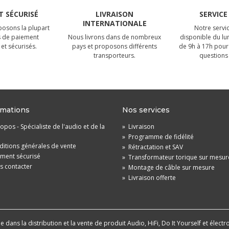
 SÉCURISÉ
LIVRAISON
SERVICE
INTERNATIONALE
osons la plupart
Notre servic
 de paiement
Nous livrons dans de nombreux
disponible du lu
et sécurisés.
pays et proposons différents
de 9h à 17h pour
transporteurs.
questions 
rmations
Nos services
opos - Spécialiste de l'audio et de la
»
Livraison
»
Programme de fidélité
itions générales de vente
»
Rétractation et SAV
ement sécurisé
»
Transformateur torique sur mesur
s contacter
»
Montage de câble sur mesure
»
Livraison offerte
dans la distribution et la vente de produit Audio, HiFi, Do It Yourself et électr