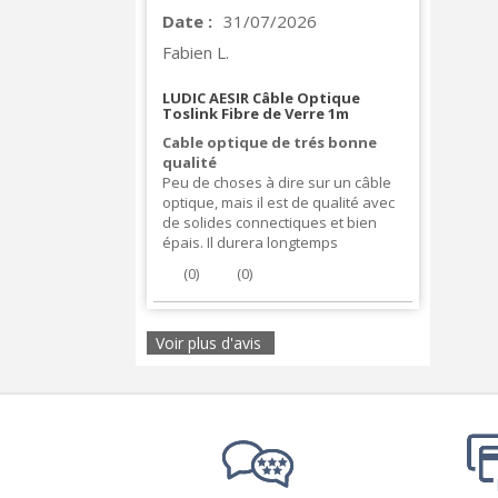
Date :
31/07/2026
Fabien L.
LUDIC AESIR Câble Optique
Toslink Fibre de Verre 1m
Cable optique de trés bonne
qualité
Peu de choses à dire sur un câble
optique, mais il est de qualité avec
de solides connectiques et bien
épais. Il durera longtemps
(
0
)
(
0
)
Voir plus d'avis