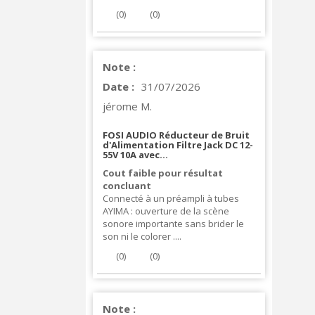
(
0
)
(
0
)
Note :
Date :
31/07/2026
jérome M.
FOSI AUDIO Réducteur de Bruit
d'Alimentation Filtre Jack DC 12-
55V 10A avec...
Cout faible pour résultat
concluant
Connecté à un préampli à tubes
AYIMA : ouverture de la scène
sonore importante sans brider le
son ni le colorer ....
(
0
)
(
0
)
Note :