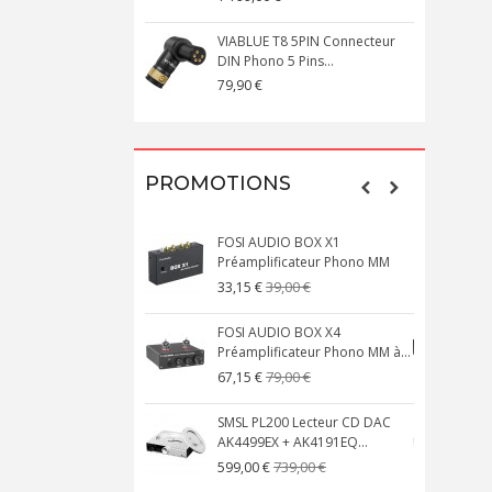
VIABLUE T8 5PIN Connecteur
DIN Phono 5 Pins...
M
79,90 €
1
PROMOTIONS
FOSI AUDIO BOX X1
Préamplificateur Phono MM
X
39,00 €
33,15 €
FOSI AUDIO BOX X4
Préamplificateur Phono MM à...
M
79,00 €
67,15 €
SMSL PL200 Lecteur CD DAC
AK4499EX + AK4191EQ...
A
739,00 €
599,00 €