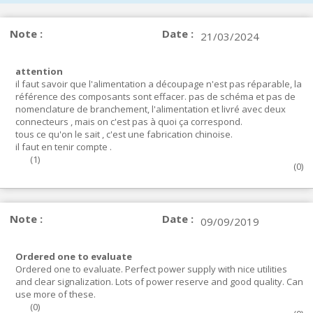
Note :
Date :
21/03/2024
attention
il faut savoir que l'alimentation a découpage n'est pas réparable, la
référence des composants sont effacer. pas de schéma et pas de
nomenclature de branchement, l'alimentation et livré avec deux
connecteurs , mais on c'est pas à quoi ça correspond.
tous ce qu'on le sait , c'est une fabrication chinoise.
il faut en tenir compte .
(
1
)
(
0
)
Note :
Date :
09/09/2019
Ordered one to evaluate
Ordered one to evaluate. Perfect power supply with nice utilities
and clear signalization. Lots of power reserve and good quality. Can
use more of these.
(
0
)