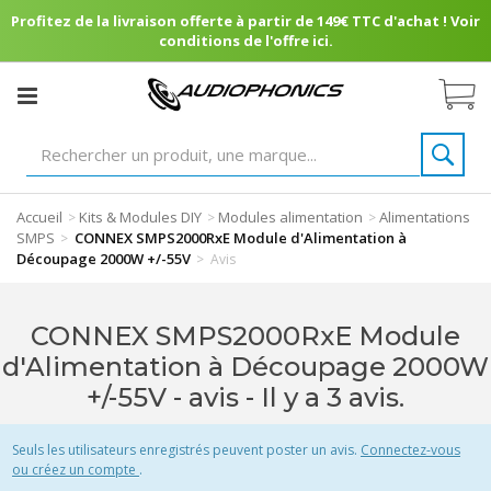
Profitez de la livraison offerte à partir de 149€ TTC d'achat ! Voir
conditions de l'offre ici.
Accueil
Kits & Modules DIY
Modules alimentation
Alimentations
>
>
>
SMPS
CONNEX SMPS2000RxE Module d'Alimentation à
>
Découpage 2000W +/-55V
>
Avis
CONNEX SMPS2000RxE Module
d'Alimentation à Découpage 2000W
+/-55V - avis
- Il y a 3 avis.
Seuls les utilisateurs enregistrés peuvent poster un avis.
Connectez-vous
ou créez un compte
.