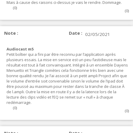
Mais à cause des raisons ci-dessus je vais le rendre. Dommage.
(
0
)
(
0
)
Note :
Date :
02/05/2021
Audiocast m5
Petit boîtier qui a fini par être reconnu par l’application après
plusieurs essais. La mise en service est un peu fastidieuse mais le
résultat est tout à fait convainquant. Intègrė à un ensemble Dayens
Menuetto et Triangle comètes cela fonctionne très bien avec une
bonne qualité rendu. Je l’ai associé à un petit ampli Project afin que
le volume d’entrée soit convenable sinon le volume de l’ipad doit
être poussé au maximum pour rester dans la tranche de classe À
de l.ampli. Outre la mise en route il y a de la latence lors de la
lecture des clips vidéo et l’EQ se remet sur « null » à chaque
redémarrage.
(
0
)
(
0
)