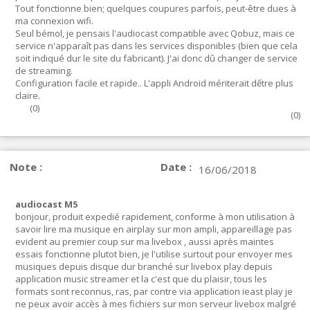
Tout fonctionne bien; quelques coupures parfois, peut-être dues à
ma connexion wifi.
Seul bémol, je pensais l'audiocast compatible avec Qobuz, mais ce
service n'apparaît pas dans les services disponibles (bien que cela
soit indiqué dur le site du fabricant). J'ai donc dû changer de service
de streaming.
Configuration facile et rapide.. L'appli Android mériterait dếtre plus
claire.
(
0
)
(
0
)
Note :
Date :
16/06/2018
audiocast M5
bonjour, produit expedié rapidement, conforme à mon utilisation à
savoir lire ma musique en airplay sur mon ampli, appareillage pas
evident au premier coup sur ma livebox , aussi après maintes
essais fonctionne plutot bien, je l'utilise surtout pour envoyer mes
musiques depuis disque dur branché sur livebox play depuis
application music streamer et la c'est que du plaisir, tous les
formats sont reconnus, ras, par contre via application ieast play je
ne peux avoir accès à mes fichiers sur mon serveur livebox malgré