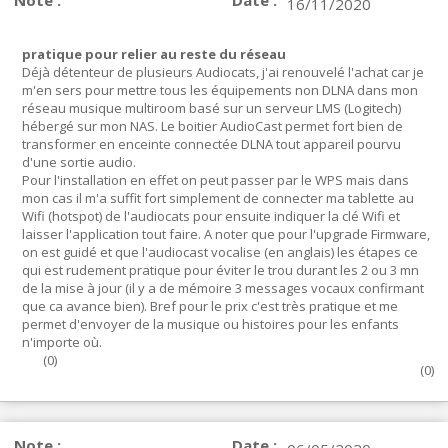
Note :
Date :
16/11/2020
pratique pour relier au reste du réseau
Déjà détenteur de plusieurs Audiocats, j'ai renouvelé l'achat car je
m'en sers pour mettre tous les équipements non DLNA dans mon
réseau musique multiroom basé sur un serveur LMS (Logitech)
hébergé sur mon NAS. Le boitier AudioCast permet fort bien de
transformer en enceinte connectée DLNA tout appareil pourvu
d'une sortie audio.
Pour l'installation en effet on peut passer par le WPS mais dans
mon cas il m'a suffit fort simplement de connecter ma tablette au
Wifi (hotspot) de l'audiocats pour ensuite indiquer la clé Wifi et
laisser l'application tout faire. A noter que pour l'upgrade Firmware,
on est guidé et que l'audiocast vocalise (en anglais) les étapes ce
qui est rudement pratique pour éviter le trou durant les 2 ou 3 mn
de la mise à jour (il y a de mémoire 3 messages vocaux confirmant
que ca avance bien). Bref pour le prix c'est très pratique et me
permet d'envoyer de la musique ou histoires pour les enfants
n'importe où.
(
0
)
(
0
)
Note :
Date :