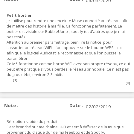
06/05/2020
Petit boitier
Je l'utilise pour rendre une enceinte Muse connecté au réseau, afin
de mettre des histoire à ma fille. Ca fonctionne parfaitement. Le
boitier est visible sur BubbleUpnp , spotify (et d'autres que je n'ai
pas testé).
Attention au premier paramétrage. bien lire la notice, pour
l'associer au réseau WIFI il faut appuyer sur le bouton WPS, ceci
afin que le logiciel Audicast le reconnaisse et que l'on puisse le
paramétrer.
Ce M5 fonctionne comme borne WIFI avec son propre réseau, ce qui
peut être pratique si vous perdez le réseau principale. Ce n'est pas
du gros débit, environ 2-3 mbits.
(
1
)
(
0
)
Note :
Date :
02/02/2019
Réception rapide du produit.
Il est branché sur ma chaîne HI-FI et sert à diffuser de la musique
provenant du disque dur de ma Freebox et de Spotify.