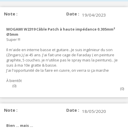
Note :
Date :
19/04/2023
MOGAMI W2319 Câble Patch à haute impédance 0.305mm²
Ø5mm
Super !!!
Il m'aide en interne basse et guitare...Je suis ingénieur du son
(Zingaro,) j'ai 45 ans. J'ai fait une cage de Faraday ( en peinture
graphite, 5 couches. je n'utilise pas le spray mais la peinture)... Je
suis à ma 10e gratte & basse.
J'ai l'opportunité de la faire en cuivre, on verra si ça marche
À bientôt
(
0
)
(
0
)
Note :
Date :
18/05/2020
Bien ... mais ...