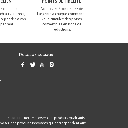
 CLIENT
POINTS DE FIDÉLITÉ
e client est
Achetez et économisez de
ndi au vendredi,
l'argent ! À chaque commande
 répondre à vos
vous cumulez des points
par mail.
convertibles en bons de
réductions.
Réseaux sociaux
e
onique sur internet. Proposer des produits qualitatifs
 proposer des produits innovants qui correspondent aux