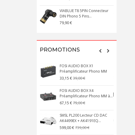
VIABLUE T8 5PIN Connecteur
DIN Phono 5 Pins...
M
79,90 €
1
PROMOTIONS
FOSI AUDIO BOX X1
Préamplificateur Phono MM
X
39,00 €
33,15 €
FOSI AUDIO BOX X4
Préamplificateur Phono MM à...
M
79,00 €
67,15 €
SMSL PL200 Lecteur CD DAC
AK4499EX + AK4191EQ...
A
739,00 €
599,00 €