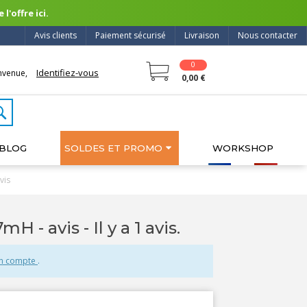
l'offre ici.
Avis clients
Paiement sécurisé
Livraison
Nous contacter
0
Identifiez-vous
nvenue,
0,00 €
BLOG
SOLDES ET PROMO
WORKSHOP
vis
7mH - avis
- Il y a 1 avis.
un compte
.