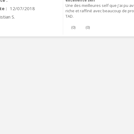
te :
excellente self
Une des meilleures self que j'ai pu a
te :
12/07/2018
riche et raffiné avec beaucoup de prof
TAD.
istian S.
(
0
)
(
0
)
VIABLUE T8 5PIN Connecteur
IN Phono 5 Pins...
9,90 €
IABLUE T8 Borniers Enceinte
uivre +...
19,90 €
VIABLUE EPC-4 T8 STEREO
MALL Câble Jack 3.5mm...
34,90 €