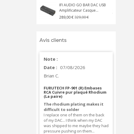
IFI AUDIO GO BAR DAC USB
Amplificateur Casque...
A
329,00 €
289,00 €
Avis clients
Note :
Date :
07/08/2026
Brian C.
FURUTECH FP-901 (R) Embases
RCA Cuivre pur plaqué Rhodium
(La paire)
The rhodium plating makes it
difficult to solder
I replace one of them on the back
of my DAC... I think when my DAC
was shipped to me maybe they had
pressure pushing on them...