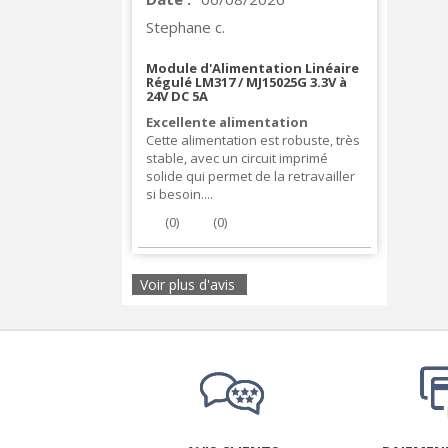
Stephane c.
Module d'Alimentation Linéaire
Régulé LM317 / MJ15025G 3.3V à
24V DC 5A
Excellente alimentation
Cette alimentation est robuste, très
stable, avec un circuit imprimé
solide qui permet de la retravailler
si besoin....
(
0
)
(
0
)
Voir plus d'avis