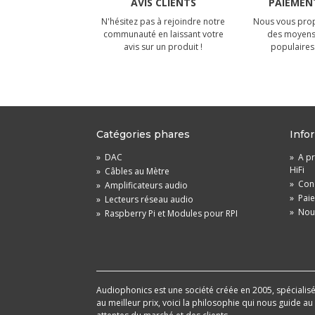
AVIS CLIENTS
PAIEMENT
N'hésitez pas à rejoindre notre
Nous vous prop
communauté en laissant votre
des moyens
avis sur un produit !
populaires 
Catégories phares
Info
»
DAC
»
A pr
HiFi
»
Câbles au Mètre
»
Cond
»
Amplificateurs audio
»
Pai
»
Lecteurs réseau audio
»
Nou
»
Raspberry Pi et Modules pour RPI
Audiophonics est une société créée en 2005, spécialisée 
au meilleur prix, voici la philosophie qui nous guide a