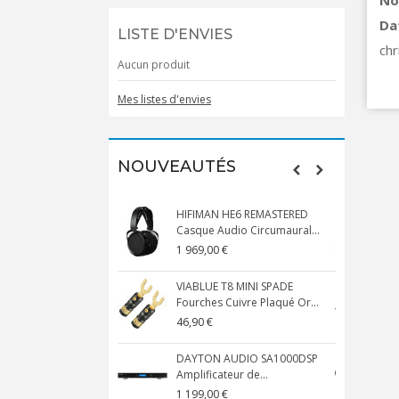
No
Da
LISTE D'ENVIES
chr
Aucun produit
Mes listes d'envies
NOUVEAUTÉS
HIFIMAN HE6 REMASTERED
Casque Audio Circumaural...
D
1 969,00 €
5
VIABLUE T8 MINI SPADE
V
Fourches Cuivre Plaqué Or...
C
46,90 €
1
DAYTON AUDIO SA1000DSP
Amplificateur de...
S
1 199,00 €
1