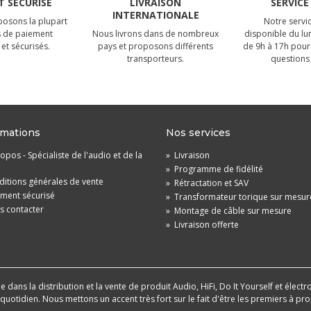
 SÉCURISÉ
LIVRAISON
SERVICE
INTERNATIONALE
osons la plupart
Notre servic
 de paiement
Nous livrons dans de nombreux
disponible du lu
et sécurisés.
pays et proposons différents
de 9h à 17h pour
transporteurs.
questions 
rmations
Nos services
opos - Spécialiste de l'audio et de la
»
Livraison
»
Programme de fidélité
itions générales de vente
»
Rétractation et SAV
ement sécurisé
»
Transformateur torique sur mesur
s contacter
»
Montage de câble sur mesure
»
Livraison offerte
dans la distribution et la vente de produit Audio, HiFi, Do It Yourself et électr
u quotidien. Nous mettons un accent très fort sur le fait d'être les premiers à