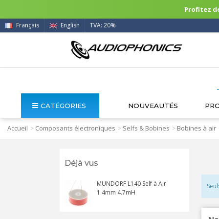
Profitez de
Français
English
TVA: 20%
CATÉGORIES
NOUVEAUTÉS
PR
Accueil
Composants électroniques
Selfs & Bobines
Bobines à air
>
>
>
Déjà vus
MUNDORF L140 Self à Air
Seul
1.4mm 4.7mH