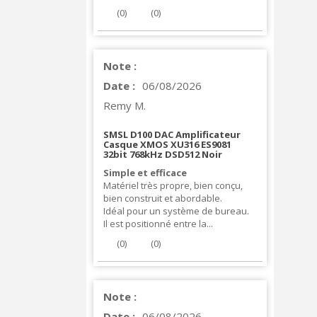
(
0
)
(
0
)
Note :
Date :
06/08/2026
Remy M.
SMSL D100 DAC Amplificateur
Casque XMOS XU316 ES9081
32bit 768kHz DSD512 Noir
Simple et efficace
Matériel très propre, bien conçu,
bien construit et abordable.
Idéal pour un système de bureau.
Il est positionné entre la...
(
0
)
(
0
)
Note :
Date :
06/08/2026