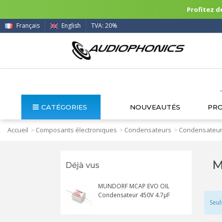
Profitez de
Français
English
TVA: 20%
CATÉGORIES
NOUVEAUTÉS
PR
Accueil
Composants électroniques
Condensateurs
Condensateur
>
>
>
M
Déjà vus
MUNDORF MCAP EVO OIL
Condensateur 450V 4.7µF
Seul