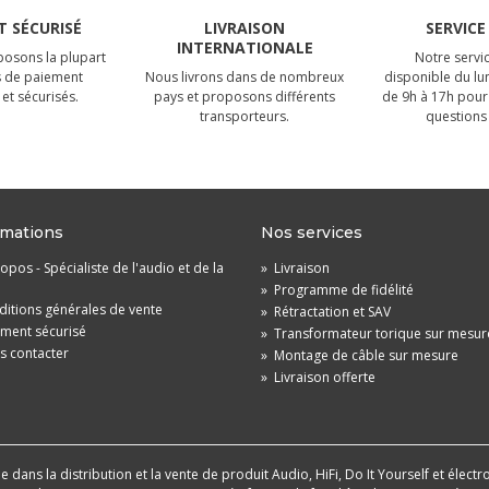
 SÉCURISÉ
LIVRAISON
SERVICE
INTERNATIONALE
osons la plupart
Notre servic
 de paiement
Nous livrons dans de nombreux
disponible du lu
et sécurisés.
pays et proposons différents
de 9h à 17h pour
transporteurs.
questions 
rmations
Nos services
opos - Spécialiste de l'audio et de la
»
Livraison
»
Programme de fidélité
itions générales de vente
»
Rétractation et SAV
ement sécurisé
»
Transformateur torique sur mesur
s contacter
»
Montage de câble sur mesure
»
Livraison offerte
dans la distribution et la vente de produit Audio, HiFi, Do It Yourself et électr