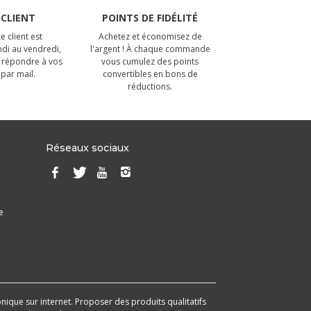
 CLIENT
POINTS DE FIDÉLITÉ
e client est
Achetez et économisez de
ndi au vendredi,
l'argent ! À chaque commande
 répondre à vos
vous cumulez des points
par mail.
convertibles en bons de
réductions.
Réseaux sociaux
e
onique sur internet. Proposer des produits qualitatifs