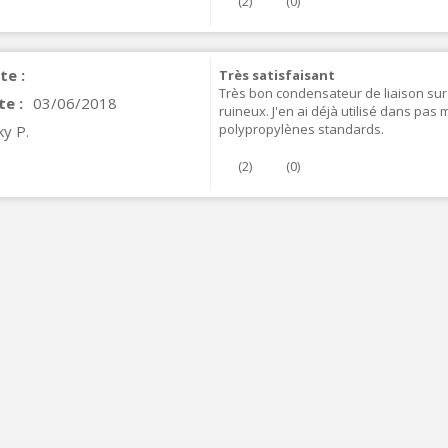
(
2
)
(
0
)
VIABLUE NF-S1 T8 Câble de
odulation Jack 3.5mm...
te :
Très satisfaisant
77,90 €
Très bon condensateur de liaison sur 
te :
03/06/2018
ruineux. J'en ai déjà utilisé dans pas
polypropylènes standards.
ky P.
(
2
)
(
0
)
NEUTRIK NC3FXX Connecteur
LR Femelle 3 Pôles...
4,95 €
4,30 €
[GRADE B] DAYTON AUDIO
KSX4 Enceinte Subwoofer...
179,90 €
149,00 €
AUDIOPHONICS DA-S250NC
mplificateur Intégré...
649,00 €
579,00 €