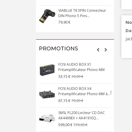
VIABLUE T8 5PIN Connecteur
DIN Phono 5 Pins...
M
No
79,90 €
1
Da
Jac
PROMOTIONS
FOSI AUDIO BOX X1
Préamplificateur Phono MM
X
39,00 €
33,15 €
FOSI AUDIO BOX X4
Préamplificateur Phono MM à...
M
79,00 €
67,15 €
SMSL PL200 Lecteur CD DAC
AK4499EX + AK4191EQ...
A
739,00 €
599,00 €