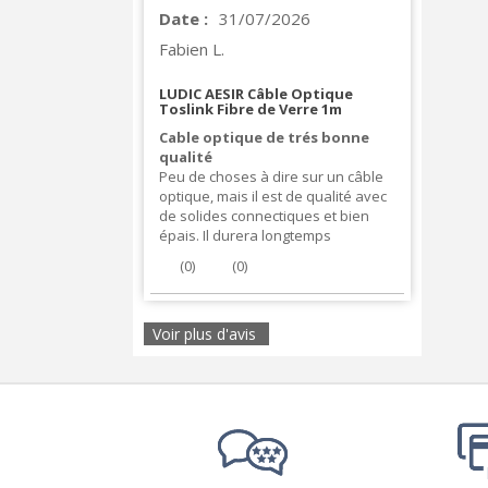
Date :
31/07/2026
Fabien L.
LUDIC AESIR Câble Optique
Toslink Fibre de Verre 1m
Cable optique de trés bonne
qualité
Peu de choses à dire sur un câble
optique, mais il est de qualité avec
de solides connectiques et bien
épais. Il durera longtemps
(
0
)
(
0
)
Voir plus d'avis