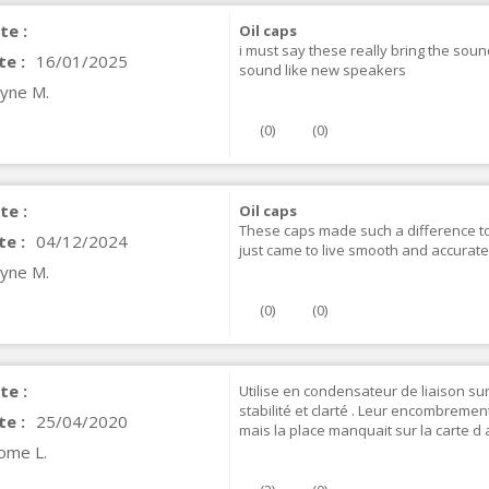
te :
Oil caps
i must say these really bring the soun
te :
16/01/2025
sound like new speakers
yne M.
(
0
)
(
0
)
te :
Oil caps
These caps made such a difference to
te :
04/12/2024
just came to live smooth and accurate
VIABLUE T8 5PIN Connecteur
yne M.
IN Phono 5 Pins...
9,90 €
(
0
)
(
0
)
IABLUE T8 Borniers Enceinte
uivre +...
te :
Utilise en condensateur de liaison su
19,90 €
stabilité et clarté . Leur encombremen
te :
25/04/2020
mais la place manquait sur la carte d 
VIABLUE EPC-4 T8 STEREO
ome L.
MALL Câble Jack 3.5mm...
34,90 €