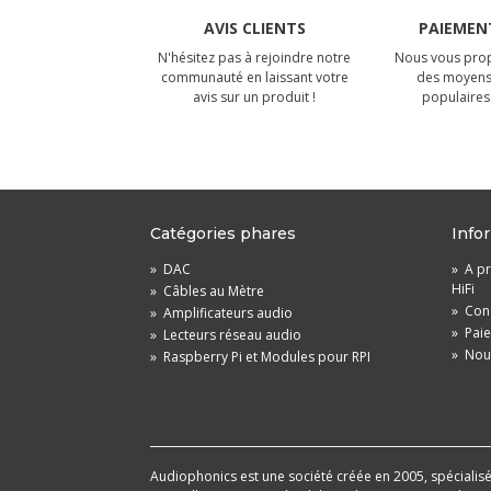
AVIS CLIENTS
PAIEMENT
N'hésitez pas à rejoindre notre
Nous vous prop
communauté en laissant votre
des moyens
avis sur un produit !
populaires 
Catégories phares
Info
»
DAC
»
A pr
HiFi
»
Câbles au Mètre
»
Cond
»
Amplificateurs audio
»
Pai
»
Lecteurs réseau audio
»
Nou
»
Raspberry Pi et Modules pour RPI
Audiophonics est une société créée en 2005, spécialisée 