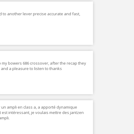
d to another lever precise accurate and fast,
 my bowers 686 crossover, after the recap they
 and a pleasure to listen to thanks
r un ampli en class a, a apporté dynamique
t est intéressant, je voulais mettre des jantzen
ampli.