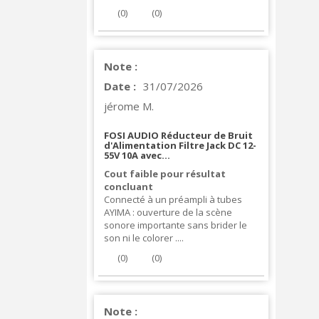
(
0
)
(
0
)
Note :
Date :
31/07/2026
jérome M.
FOSI AUDIO Réducteur de Bruit
d'Alimentation Filtre Jack DC 12-
55V 10A avec...
Cout faible pour résultat
concluant
Connecté à un préampli à tubes
AYIMA : ouverture de la scène
sonore importante sans brider le
son ni le colorer ....
(
0
)
(
0
)
Note :