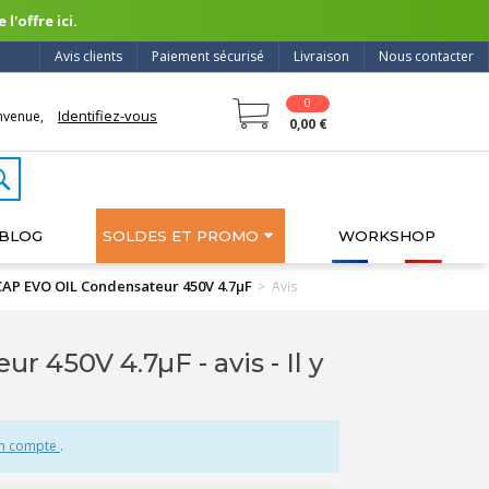
l'offre ici.
Avis clients
Paiement sécurisé
Livraison
Nous contacter
0
Identifiez-vous
nvenue,
0,00 €
BLOG
SOLDES ET PROMO
WORKSHOP
 EVO OIL Condensateur 450V 4.7µF
>
Avis
 450V 4.7µF - avis
- Il y
un compte
.