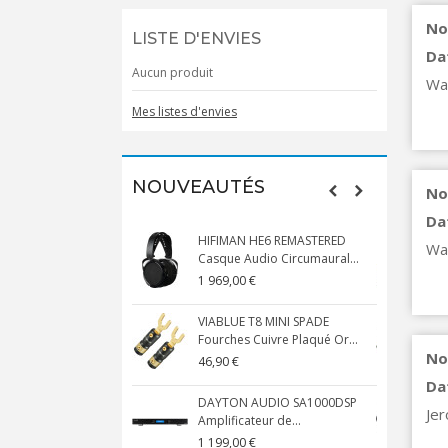
No
LISTE D'ENVIES
Da
Aucun produit
Wa
Mes listes d'envies
NOUVEAUTÉS
No
Da
HIFIMAN HE6 REMASTERED
Wa
Casque Audio Circumaural...
D
1 969,00 €
5
VIABLUE T8 MINI SPADE
V
Fourches Cuivre Plaqué Or...
C
No
46,90 €
1
Da
DAYTON AUDIO SA1000DSP
Jer
Amplificateur de...
S
1 199,00 €
1