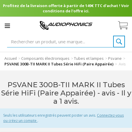
Profitez de la livraison offerte à partir de 149€ TTC d'achat ! Voir
conditions de l'offre ici.
Accueil
Composants électroniques
Tubes et lampes
Psvane
>
>
>
>
PSVANE 300B-TII MARK II Tubes Série HiFi (Paire Appairée)
>
Avis
PSVANE 300B-TII MARK II Tubes
Série HiFi (Paire Appairée) - avis
- Il y
a 1 avis.
Seuls les utilisateurs enregistrés peuvent poster un avis.
Connectez-vous
ou créez un compte
.