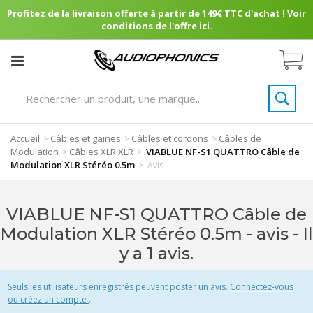
Profitez de la livraison offerte à partir de 149€ TTC d'achat ! Voir
conditions de l'offre ici.
Accueil
Câbles et gaines
Câbles et cordons
Câbles de
>
>
>
Modulation
Câbles XLR XLR
VIABLUE NF-S1 QUATTRO Câble de
>
>
Modulation XLR Stéréo 0.5m
>
Avis
VIABLUE NF-S1 QUATTRO Câble de
Modulation XLR Stéréo 0.5m - avis
- Il
y a 1 avis.
Seuls les utilisateurs enregistrés peuvent poster un avis.
Connectez-vous
ou créez un compte
.