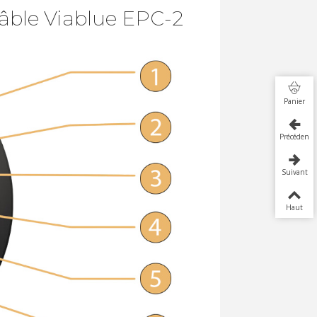
âble Viablue EPC-2
Panier
Précédent
Suivant
Haut