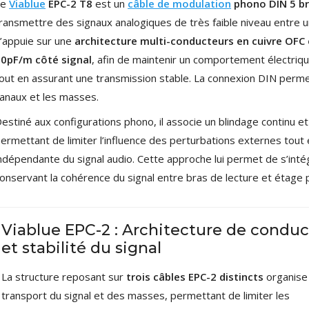
Le
Viablue
EPC-2 T8
est un
câble de modulation
phono DIN 5 br
179,90 €
149,00 €
ransmettre des signaux analogiques de très faible niveau entre une
’appuie sur une
architecture multi-conducteurs en cuivre OFC
AUDIOPHONICS DA-S250NC
Amplificateur Intégré...
0pF/m côté signal
, afin de maintenir un comportement électriq
649,00 €
579,00 €
out en assurant une transmission stable. La connexion DIN permet 
anaux et les masses.
FOSI AUDIO CA30
Amplificateur 4 Voies pour...
estiné aux configurations phono, il associe un blindage continu e
159,99 €
135,99 €
ermettant de limiter l’influence des perturbations externes tout 
ndépendante du signal audio. Cette approche lui permet de s’inté
onservant la cohérence du signal entre bras de lecture et étage 
Viablue EPC-2 : Architecture de conduc
AUDIOPHONICS DAW-S250NC
Amplificateur Intégré...
et stabilité du signal
790,00 €
La structure reposant sur
trois câbles EPC-2 distincts
organise 
DAN CLARK AUDIO AEON 2
transport du signal et des masses, permettant de limiter les
CLOSED NOIRE Casque...