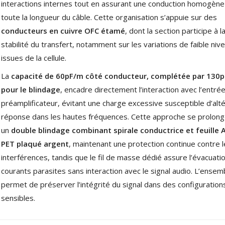
interactions internes tout en assurant une conduction homogène
919,00 €
toute la longueur du câble. Cette organisation s’appuie sur des
EVERSOLO DMP-A6 MASTER
conducteurs en cuivre OFC étamé
, dont la section participe à l
EDITION GEN 2 Lecteur...
stabilité du transfert, notamment sur les variations de faible niv
1 290,00 €
issues de la cellule.
LUXSIN X9 DAC Amplificateur
Casque AK4191 +...
La
capacité de 60pF/m côté conducteur, complétée par 130
1 099,00 €
pour le blindage
, encadre directement l’interaction avec l’entré
préamplificateur, évitant une charge excessive susceptible d’alté
réponse dans les hautes fréquences. Cette approche se prolong
un
double blindage combinant spirale conductrice et feuille 
PET plaqué argent
, maintenant une protection continue contre 
interférences, tandis que le fil de masse dédié assure l’évacuati
courants parasites sans interaction avec le signal audio. L’ensem
permet de préserver l’intégrité du signal dans des configuratio
sensibles.