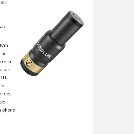
 sur
a
eau
pF/m
e du
rer la
e par
ALU-
les
on des
ble
ns phono