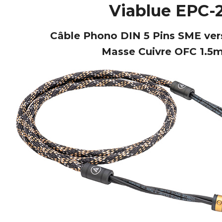
Viablue EPC-
Câble Phono DIN 5 Pins SME vers
Masse Cuivre OFC 1.5
NEUTRIK NC3FXX Connecteur
XLR Femelle 3 Pôles...
4,95 €
4,30 €
[GRADE B] DAYTON AUDIO
MKSX4 Enceinte Subwoofer...