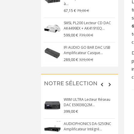
à...
t
79,00 €
67,15 €
s
SMSL PL200 Lecteur CD DAC
6
AK4499EX + AK4191EQ...
t
739,00 €
599,00 €
c
IFI AUDIO GO BAR DAC USB
D
Amplificateur Casque...
329,00 €
289,00 €
p
i
c
NOTRE SÉLECTION
WIIM ULTRA Lecteur Réseau
DAC ES9038Q2M...
399,00 €
AUDIOPHONICS DA-S250NC
Amplificateur Intégré...