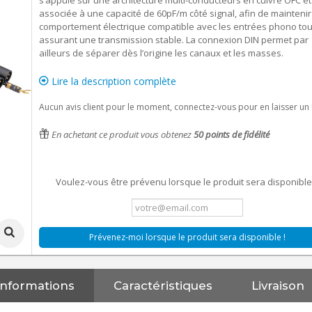
s’appuie sur une architecture multi-conducteurs en cuivre OFC é
associée à une capacité de 60pF/m côté signal, afin de maintenir
comportement électrique compatible avec les entrées phono tou
assurant une transmission stable. La connexion DIN permet par
ailleurs de séparer dès l’origine les canaux et les masses.
Lire la description complète
Aucun avis client pour le moment, connectez-vous pour en laisser un 
En achetant ce produit vous obtenez
50
points de fidélité
Voulez-vous être prévenu lorsque le produit sera disponible
Prévenez-moi lorsque le produit sera disponible !
Informations
Caractéristiques
Livraison