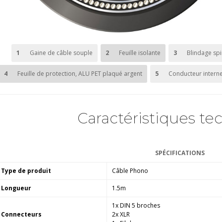
1
Gaine de câble souple
2
Feuille isolante
3
Blindage spi
4
Feuille de protection, ALU PET plaqué argent
5
Conducteur intern
Caractéristiques te
SPÉCIFICATIONS
Type de produit
Câble Phono
Longueur
1.5m
1x DIN 5 broches
Connecteurs
2x XLR