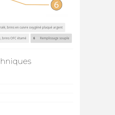
ralé, brins en cuivre oxygéné plaqué argent
e, brins OFC étamé
6
Remplissage souple
chniques