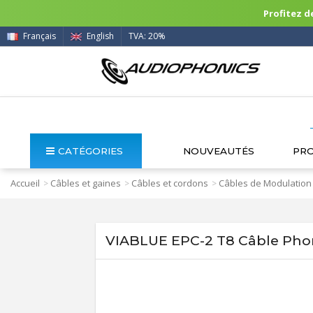
Profitez de
Français
English
TVA: 20%
CATÉGORIES
NOUVEAUTÉS
PR
Accueil
Câbles et gaines
Câbles et cordons
Câbles de Modulation
>
>
>
VIABLUE EPC-2 T8 Câble Phono