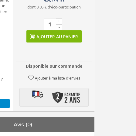
tamé,
424,17 € HT
 un
dont
0,05 €
d'éco-participation
t en
+
-
AJOUTER AU PANIER
!
Disponible sur commande
Ajouter à ma liste d'envies
 ?
Avis (0)