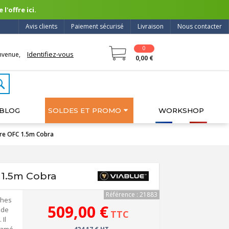
l'offre ici.
Avis clients
Paiement sécurisé
Livraison
Nous contacter
0
Identifiez-vous
nvenue,
0,00 €
BLOG
SOLDES ET PROMO
WORKSHOP
vre OFC 1.5m Cobra
 1.5m Cobra
Référence : 21883
ches
509,00 €
 de
TTC
 Il