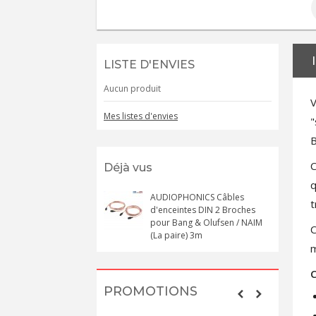
LISTE D'ENVIES
Aucun produit
V
Mes listes d'envies
"
B
C
Déjà vus
q
AUDIOPHONICS Câbles
t
d'enceintes DIN 2 Broches
pour Bang & Olufsen / NAIM
C
(La paire) 3m
m
C
PROMOTIONS