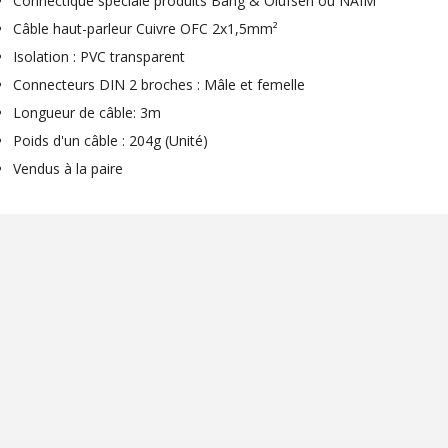
Connectique spéciale produits Bang & Olufsen ou NAIM
NEUTRIK NC3FXX Connecteur
Câble haut-parleur Cuivre OFC 2x1,5mm²
XLR Femelle 3 Pôles...
Isolation : PVC transparent
4,95 €
4,30 €
Connecteurs DIN 2 broches : Mâle et femelle
[GRADE B] DAYTON AUDIO
Longueur de câble: 3m
MKSX4 Enceinte Subwoofer...
Poids d'un câble : 204g (Unité)
179,90 €
149,00 €
Vendus à la paire
AUDIOPHONICS DA-S250NC
Amplificateur Intégré...
649,00 €
579,00 €
FOSI AUDIO CA30
Amplificateur 4 Voies pour...
159,99 €
135,99 €