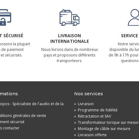
 SÉCURISÉ
LIVRAISON
SERVICE
INTERNATIONALE
osons la plupart
Notre servic
 de paiement
Nous livrons dans de nombreux
disponible du lu
et sécurisés.
pays et proposons différents
de 9h à 17h pour
transporteurs.
questions 
rmations
Nos services
opos - Spécialiste de l'audio et de la
»
Livraison
»
Programme de fidélité
itions générales de vente
»
Rétractation et SAV
ement sécurisé
»
Transformateur torique sur mesur
s contacter
»
Montage de câble sur mesure
»
Livraison offerte