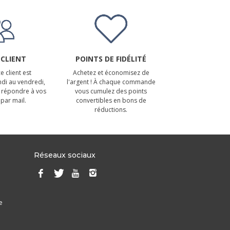
 CLIENT
POINTS DE FIDÉLITÉ
e client est
Achetez et économisez de
ndi au vendredi,
l'argent ! À chaque commande
 répondre à vos
vous cumulez des points
par mail.
convertibles en bons de
réductions.
Réseaux sociaux
e