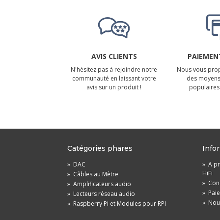
AVIS CLIENTS
PAIEMENT
N'hésitez pas à rejoindre notre
Nous vous prop
communauté en laissant votre
des moyens
avis sur un produit !
populaires 
Catégories phares
Info
»
DAC
»
A pr
HiFi
»
Câbles au Mètre
»
Cond
»
Amplificateurs audio
»
Pai
»
Lecteurs réseau audio
»
Nou
»
Raspberry Pi et Modules pour RPI