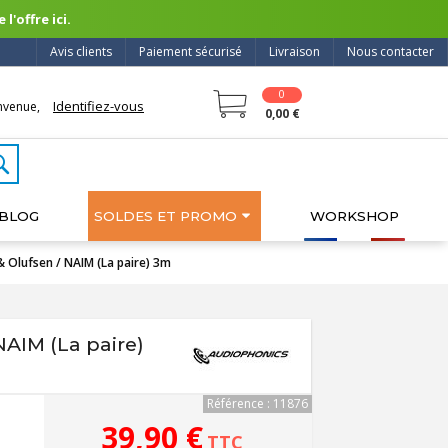
l'offre ici.
Avis clients
Paiement sécurisé
Livraison
Nous contacter
0
Identifiez-vous
nvenue,
0,00 €
BLOG
SOLDES ET PROMO
WORKSHOP
 Olufsen / NAIM (La paire) 3m
AIM (La paire)
Référence : 11876
39,90 €
TTC