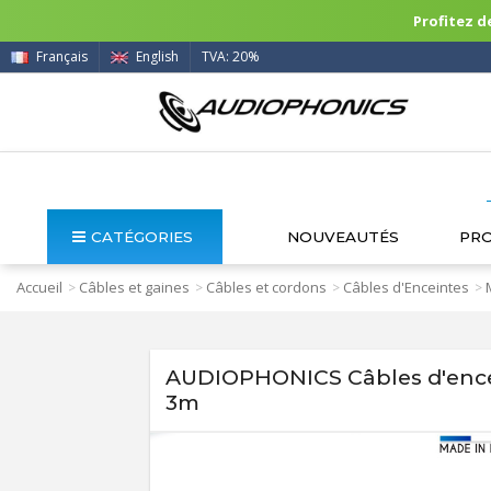
Profitez de
Français
English
TVA: 20%
CATÉGORIES
NOUVEAUTÉS
PR
Accueil
Câbles et gaines
Câbles et cordons
Câbles d'Enceintes
>
>
>
>
AUDIOPHONICS Câbles d'encei
3m