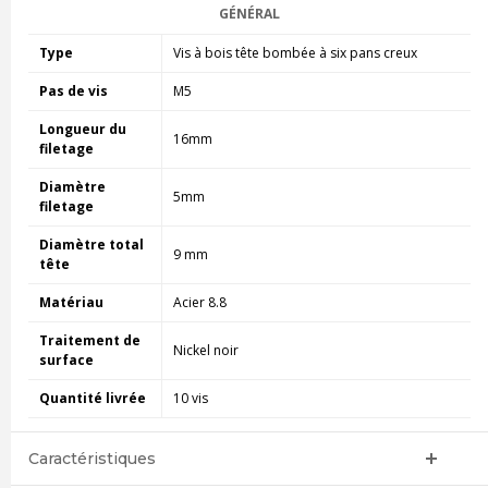
GÉNÉRAL
Type
Vis à bois tête bombée à six pans creux
Pas de vis
M5
Longueur du
16mm
filetage
Diamètre
5mm
filetage
Diamètre total
9 mm
tête
Matériau
Acier 8.8
Traitement de
Nickel noir
surface
Quantité livrée
10 vis
Caractéristiques