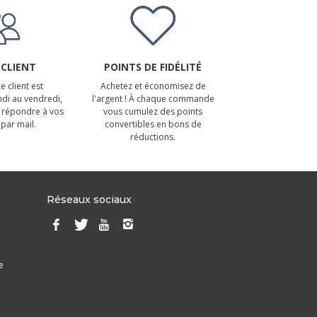
 CLIENT
POINTS DE FIDÉLITÉ
e client est
Achetez et économisez de
ndi au vendredi,
l'argent ! À chaque commande
 répondre à vos
vous cumulez des points
par mail.
convertibles en bons de
réductions.
Réseaux sociaux
e