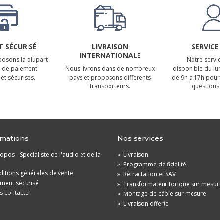
 SÉCURISÉ
LIVRAISON
SERVICE
INTERNATIONALE
osons la plupart
Notre servic
 de paiement
Nous livrons dans de nombreux
disponible du lu
et sécurisés.
pays et proposons différents
de 9h à 17h pour
transporteurs.
questions 
rmations
Nos services
opos - Spécialiste de l'audio et de la
»
Livraison
»
Programme de fidélité
itions générales de vente
»
Rétractation et SAV
ement sécurisé
»
Transformateur torique sur mesur
s contacter
»
Montage de câble sur mesure
»
Livraison offerte