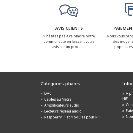
AVIS CLIENTS
PAIEMENT
N'hésitez pas à rejoindre notre
Nous vous prop
communauté en laissant votre
des moyens
avis sur un produit !
populaires 
Catégories phares
Info
»
DAC
»
A pr
HiFi
»
Câbles au Mètre
»
Cond
»
Amplificateurs audio
»
Pai
»
Lecteurs réseau audio
»
Nou
»
Raspberry Pi et Modules pour RPI