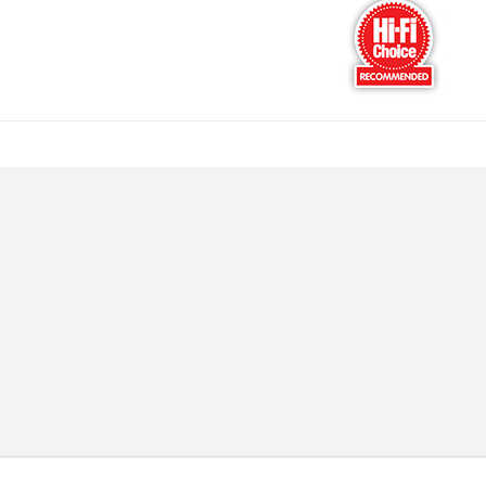
Amplificateur Intégré...
790,00 €
DAN CLARK AUDIO AEON 2
CLOSED NOIRE Casque...
919,00 €
EVERSOLO DMP-A6 MASTER
EDITION GEN 2 Lecteur...
1 290,00 €
LUXSIN X9 DAC Amplificateur
Casque AK4191 +...
1 099,00 €