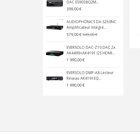
DAC ES9038Q2M...
399,00 €
AUDIOPHONICS DA-S250NC
Amplificateur Intégré...
649,00 €
579,00 €
EVERSOLO DAC-Z10 DAC 2x
AK4499+AK4191 I2S HDMI...
1 990,00 €
EVERSOLO DMP-A8 Lecteur
Réseau AK4191EQ...
1 990,00 €