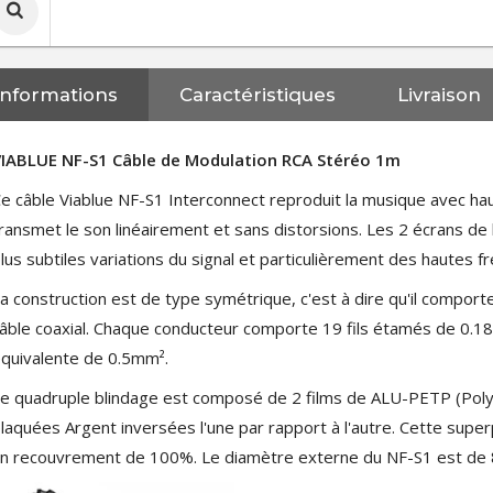
Informations
Caractéristiques
Livraison
VIABLUE NF-S1 Câble de Modulation RCA Stéréo 1m
e câble Viablue NF-S1 Interconnect reproduit la musique avec haut
ransmet le son linéairement et sans distorsions. Les 2 écrans de
lus subtiles variations du signal et particulièrement des hautes f
a construction est de type symétrique, c'est à dire qu'il comport
âble coaxial. Chaque conducteur comporte 19 fils étamés de 0.1
quivalente de 0.5mm².
e quadruple blindage est composé de 2 films de ALU-PETP (Poly
laquées Argent inversées l'une par rapport à l'autre. Cette super
n recouvrement de 100%. Le diamètre externe du NF-S1 est de
NEUTRIK NC3FXX Connecteur