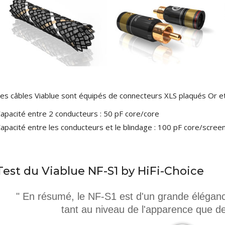
XLR Femelle 3 Pôles...
4,95 €
4,30 €
[GRADE B] DAYTON AUDIO
MKSX4 Enceinte Subwoofer...
179,90 €
149,00 €
AUDIOPHONICS DA-S250NC
Amplificateur Intégré...
es câbles Viablue sont équipés de connecteurs XLS plaqués Or et
649,00 €
579,00 €
apacité entre 2 conducteurs : 50 pF core/core
FOSI AUDIO CA30
apacité entre les conducteurs et le blindage : 100 pF core/scree
Amplificateur 4 Voies pour...
159,99 €
135,99 €
Test du Viablue NF-S1 by HiFi-Choice
" En résumé, le NF-S1 est d'un grande éléganc
tant au niveau de l'apparence que d
AUDIOPHONICS DAW-S250NC