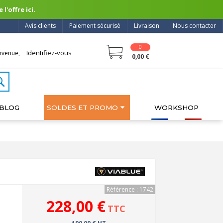
l'offre ici.
Avis clients
Paiement sécurisé
Livraison
Nous contacter
0
Identifiez-vous
nvenue,
0,00 €
BLOG
SOLDES ET PROMO
WORKSHOP
Référence : 1742
228,00 €
TTC