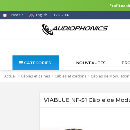
Profitez de
Français
English
TVA: 20%
CATÉGORIES
NOUVEAUTÉS
PR
Accueil
Câbles et gaines
Câbles et cordons
Câbles de Modulation
>
>
>
VIABLUE NF-S1 Câble de Modu