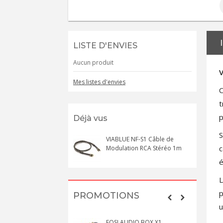
LISTE D'ENVIES
Aucun produit
Mes listes d'envies
C
t
p
Déjà vus
S
VIABLUE NF-S1 Câble de
c
Modulation RCA Stéréo 1m
é
L
p
PROMOTIONS
u
FOSI AUDIO BOX X1