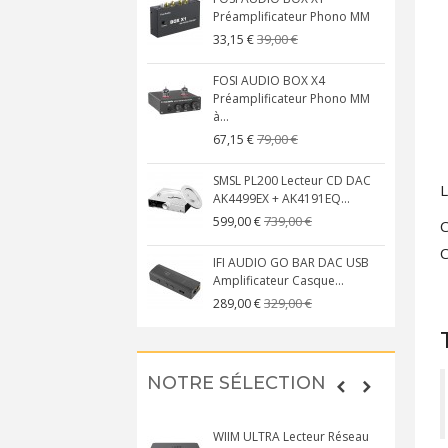
Préamplificateur Phono MM
39,00 €
33,15 €
FOSI AUDIO BOX X4
Préamplificateur Phono MM
à...
79,00 €
67,15 €
SMSL PL200 Lecteur CD DAC
L
AK4499EX + AK4191EQ...
739,00 €
599,00 €
C
C
IFI AUDIO GO BAR DAC USB
Amplificateur Casque...
329,00 €
289,00 €
NOTRE SÉLECTION
WIIM ULTRA Lecteur Réseau