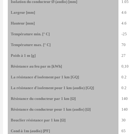
Isolation du conducteur Ø (audio) [mm]
1.05
Largeur [mm]
4.6
Hauteur [mm]
4.6
Température min. [° C]
-25
Température max. [° C]
70
Poids à 1 m [g]
27
Résistance au feu par m [kWh]
0,10
La résistance d'isolement par 1 km [GQ]
0.2
La résistance d'isolement pour 1 km (audio) [GQ]
0.2
Résistance du conducteur par 1 km [Ω]
140
Résistance du conducteur pour 1 km (audio) [Ω]
140
Bouclier résistance par 1 km [Ω]
30
Cond à 1m (audio) [PF]
65