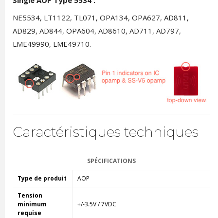
NE5534, LT1122, TL071, OPA134, OPA627, AD811,
AD829, AD844, OPA604, AD8610, AD711, AD797,
LME49990, LME49710.
Caractéristiques techniques
SPÉCIFICATIONS
Type de produit
AOP
Tension
minimum
+/-3.5V / 7VDC
requise