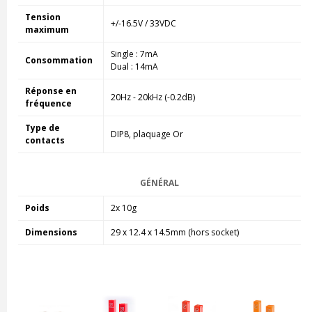
Tension
+/-16.5V / 33VDC
maximum
Single : 7mA
Consommation
Dual : 14mA
Réponse en
20Hz - 20kHz (-0.2dB)
fréquence
Type de
DIP8, plaquage Or
contacts
GÉNÉRAL
Poids
2x 10g
Dimensions
29 x 12.4 x 14.5mm (hors socket)