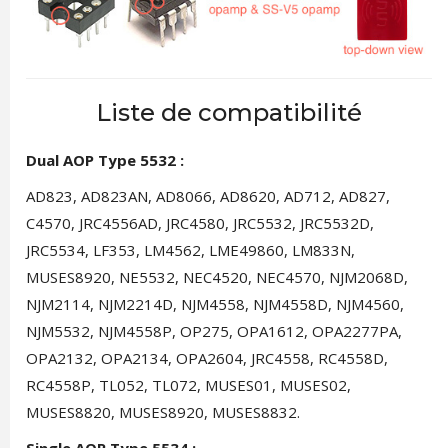
Liste de compatibilité
Dual AOP Type 5532 :
AD823, AD823AN, AD8066, AD8620, AD712, AD827,
C4570, JRC4556AD, JRC4580, JRC5532, JRC5532D,
JRC5534, LF353, LM4562, LME49860, LM833N,
MUSES8920, NE5532, NEC4520, NEC4570, NJM2068D,
NJM2114, NJM2214D, NJM4558, NJM4558D, NJM4560,
NJM5532, NJM4558P, OP275, OPA1612, OPA2277PA,
OPA2132, OPA2134, OPA2604, JRC4558, RC4558D,
RC4558P, TL052, TL072, MUSES01, MUSES02,
MUSES8820, MUSES8920, MUSES8832.
Single AOP Type 5534 :