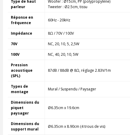
Type de haut
Woofer : Ø15cm,
PP (polypropylène)
parleur
Tweeter :
Ø2.5cm, tissu
Réponse en
60Hz - 20kHz
fréquence
Impédance
8Ω / 70V / 100V
70V
NC, 20, 10, 5, 2,5W
100V
NC, 40, 20, 10, 5W
Pression
acoustique
87dB / 88dB @ 8
Ω
, réglage 2.83V/1m
(SPL)
Types de
Mural / Suspendu / Paysager
montage
Dimensions du
piquet
Ø6.35cm x 19.6cm
paysager
Dimensions du
Ø6.35cm x 8.90cm (4 trous de vis)
support mural