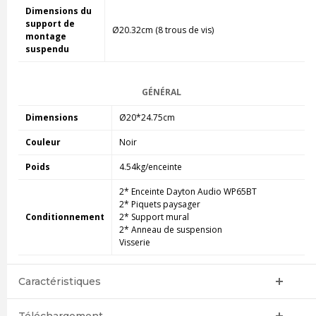
Dimensions du
support de
Ø20.32cm (8 trous de vis)
montage
suspendu
GÉNÉRAL
Dimensions
Ø20*24.75cm
Couleur
Noir
Poids
4.54kg/enceinte
2* Enceinte Dayton Audio WP65BT
2* Piquets paysager
Conditionnement
2* Support mural
2* Anneau de suspension
Visserie
Caractéristiques