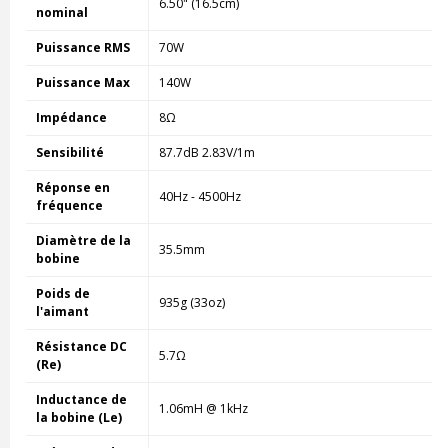
6.50" (16.5cm)
nominal
Puissance RMS
70W
Puissance Max
140W
Impédance
8Ω
Sensibilité
87.7dB 2.83V/1m
Réponse en
40Hz - 4500Hz
fréquence
Diamètre de la
35.5mm
bobine
Poids de
935g (33oz)
l'aimant
Résistance DC
5.7Ω
(Re)
Inductance de
1.06mH @ 1kHz
la bobine (Le)