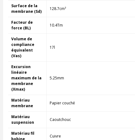
Surface de la
128.7cm²
membrane (Sd)
Facteur de
10.4Tm
force (BL)
Volume de
compliance
17l
équivalent
(Vas)
Excursion
linéaire
maximum de la
5.25mm
membrane
(Xmax)
Matériau
Papier couché
membrane
Matériau
Caoutchouc
suspension
Matériau fil
Cuivre
bobine