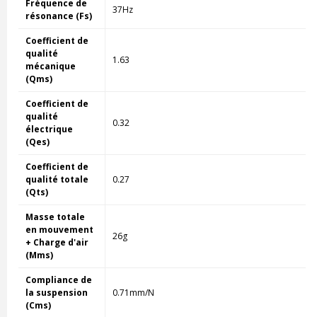
Fréquence de
37Hz
résonance (Fs)
Coefficient de
qualité
1.63
mécanique
(Qms)
Coefficient de
qualité
0.32
électrique
(Qes)
Coefficient de
qualité totale
0.27
(Qts)
Masse totale
en mouvement
26g
+ Charge d'air
(Mms)
Compliance de
la suspension
0.71mm/N
(Cms)