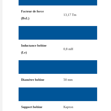
Facteur de force
13,17 Tm
(BxL)
Inductance bobine
0,8 mH
(Le)
Diamètre bobine
50 mm
Support bobine
Kapton