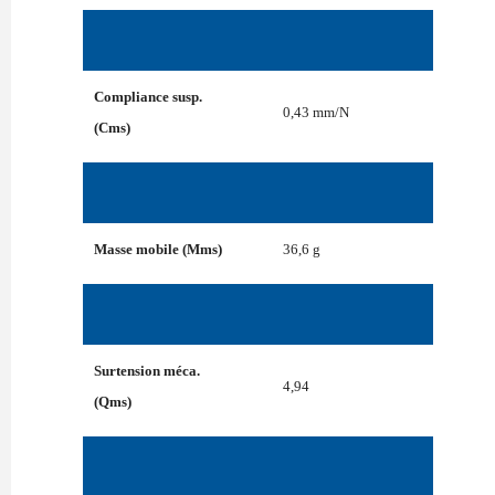
Compliance susp.
0,43 mm/N
(Cms)
Masse mobile (Mms)
36,6 g
Surtension méca.
4,94
(Qms)