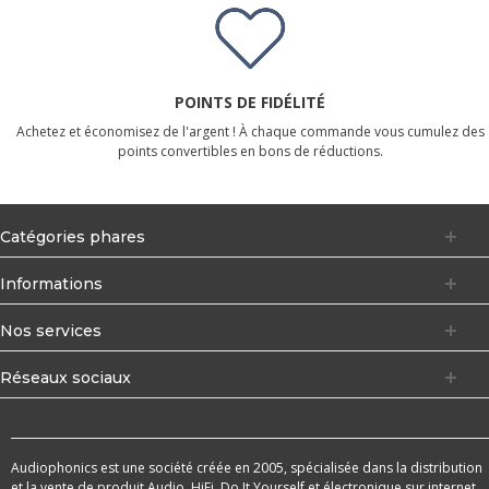
POINTS DE FIDÉLITÉ
Achetez et économisez de l'argent ! À chaque commande vous cumulez des
points convertibles en bons de réductions.
Catégories phares
Informations
Nos services
Réseaux sociaux
Audiophonics est une société créée en 2005, spécialisée dans la distribution
et la vente de produit Audio, HiFi, Do It Yourself et électronique sur internet.