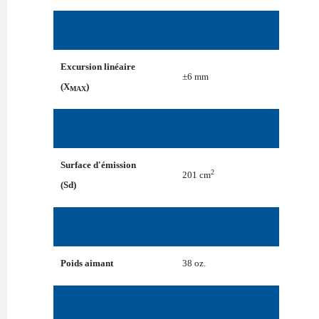
Excursion linéaire
±6 mm
(X
)
MAX
Surface d'émission
2
201 cm
(Sd)
Poids aimant
38 oz.