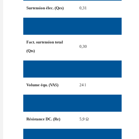
Surtension élec. (Qes)
0,31
Fact. surtension total
0,30
(Qts)
Volume équ. (VAS)
24 l
Résistance DC. (Re)
5,9 Ω