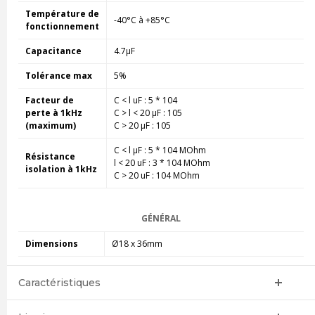
Température de
-40°C à +85°C
fonctionnement
Capacitance
4.7µF
Tolérance max
5%
Facteur de
C < l uF : 5 * 104
perte à 1kHz
C > l < 20 µF : 105
(maximum)
C > 20 µF : 105
C < l µF : 5 * 104 MOhm
Résistance
l < 20 uF : 3 * 104 MOhm
isolation à 1kHz
C > 20 uF : 104 MOhm
GÉNÉRAL
Dimensions
Ø18 x 36mm
Caractéristiques