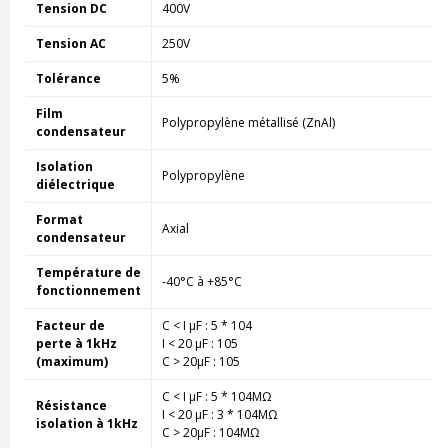
Tension DC
400V
Tension AC
250V
Tolérance
5%
Film
Polypropylène métallisé (ZnAl)
condensateur
Isolation
Polypropylène
diélectrique
Format
Axial
condensateur
Température de
-40°C à +85°C
fonctionnement
Facteur de
C < I µF : 5 * 104
perte à 1kHz
I < 20 µF : 105
(maximum)
C > 20µF : 105
C < I µF : 5 * 104MΩ
Résistance
I < 20 µF : 3 * 104MΩ
isolation à 1kHz
C > 20µF : 104MΩ