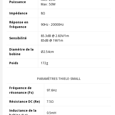
Puissance
Max : 50W
Impédance
8Ω
Réponse en
90Hz - 20000Hz
fréquence
85.3dB @ 2.83V/1m
Sensibilité
85dB @ 1W/1m
Diamètre de la
Ø2.54cm
bobine
Poids
172g
PARAMÈTRES THIELE-SMALL
Fréquence de
97.6Hz
résonance (Fs)
Résistance DC (Re)
7.5Ω
Inductance de la
0.5mH