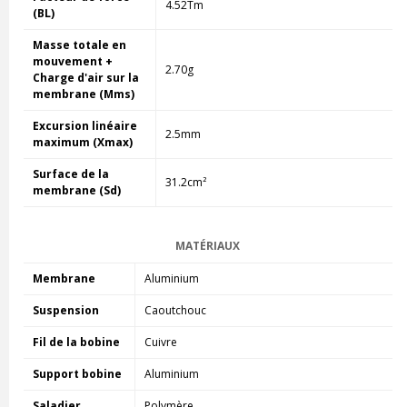
4.52Tm
(BL)
Masse totale en
mouvement +
2.70g
Charge d'air sur la
membrane (Mms)
Excursion linéaire
2.5mm
maximum (Xmax)
Surface de la
31.2cm²
membrane (Sd)
MATÉRIAUX
Membrane
Aluminium
Suspension
Caoutchouc
Fil de la bobine
Cuivre
Support bobine
Aluminium
Saladier
Polymère