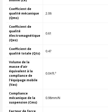
bobine (Le)
Coefficient de
qualité mécanique
2.06
(Qms)
Coefficient de
qualité
0.61
électromagnétique
(Qes)
Coefficient de
0.47
qualité totale (Qts)
Volume de la
masse d'air
équivalent à la
0.04 ft.³
compliance de
l'équipage mobile
(Vas)
Compliance
mécanique de la
0.98mm/N
suspension (Cms)
Facteur de force