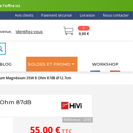
l'offre ici.
Avis clients
Paiement sécurisé
Livraison
Nous contacter
0
Identifiez-vous
nvenue,
0,00 €
BLOG
SOLDES ET PROMO
WORKSHOP
nium Magnésium 35W 8 Ohm 87dB Ø12.7cm
8 Ohm 87dB
Référence : 4785
55,00 €
TTC