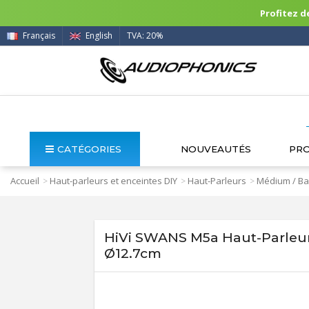
Profitez de
Français
English
TVA: 20%
CATÉGORIES
NOUVEAUTÉS
PR
Accueil
Haut-parleurs et enceintes DIY
Haut-Parleurs
Médium / Ba
>
>
>
HiVi SWANS M5a Haut-Parle
Ø12.7cm