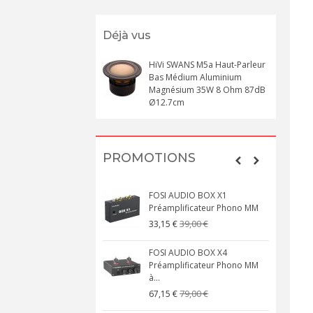
Déjà vus
HiVi SWANS M5a Haut-Parleur
Bas Médium Aluminium
Magnésium 35W 8 Ohm 87dB
Ø12.7cm
PROMOTIONS
FOSI AUDIO BOX X1
Préamplificateur Phono MM
39,00 €
33,15 €
FOSI AUDIO BOX X4
Préamplificateur Phono MM
à...
79,00 €
67,15 €