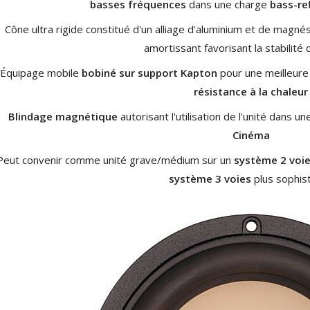
basses fréquences
dans une charge
bass-ref
Amplificateur Intégré...
649,00 €
579,00 €
Cône ultra rigide constitué d'un alliage d'aluminium et de magn
amortissant favorisant la stabilit
FOSI AUDIO CA30
Amplificateur 4 Voies pour...
Équipage mobile
bobiné sur support Kapton
pour une meilleur
159,99 €
135,99 €
résistance à la chaleur
Blindage magnétique
autorisant l'utilisation de l'unité dans u
Cinéma
Peut convenir comme unité grave/médium sur un
système 2 voi
système 3 voies
plus sophist
AUDIOPHONICS DAW-S250NC
Amplificateur Intégré...
790,00 €
DAN CLARK AUDIO AEON 2
CLOSED NOIRE Casque...
919,00 €
EVERSOLO DMP-A6 MASTER