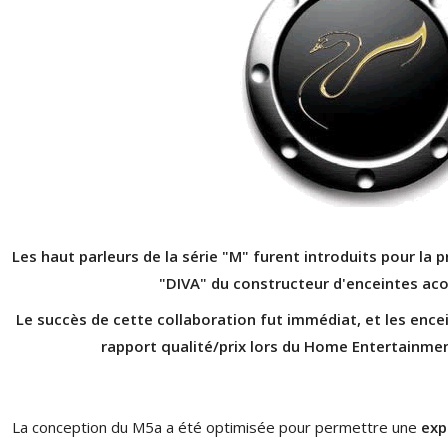
Les haut parleurs de la série "M" furent introduits pour la
NEUTRIK NC3FXX Connecteur
"DIVA" du constructeur d'enceintes ac
XLR Femelle 3 Pôles...
Le succès de cette collaboration fut immédiat, et les ence
4,95 €
4,30 €
rapport qualité/prix lors du Home Entertainme
[GRADE B] DAYTON AUDIO
MKSX4 Enceinte Subwoofer...
179,90 €
149,00 €
La conception du M5a a été optimisée pour permettre une
exp
AUDIOPHONICS DA-S250NC