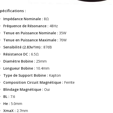
pécifications :
Impédance Nominale :
8Ω
Fréquence de Résonance :
48Hz
Tenue en Puissance Nominale :
35W
Tenue en Puissance Maximale :
70W
Sensibilité (2.83v/1m) :
87dB
Résistance DC :
6.5Ω
Diamètre Bobine :
25mm
Longueur Bobine :
10.4mm
Type de Support Bobine :
Kapton
Composition Circuit Magnétique :
Ferrite
Blindage Magnétique :
Oui
BL :
7.6
He :
5.0mm
XmaX :
2.7mm