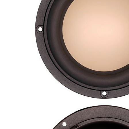
EDITION GEN 2 Lecteur...
1 290,00 €
LUXSIN X9 DAC Amplificateur
Casque AK4191 +...
1 099,00 €