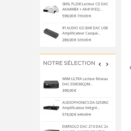
SMSL PL200 Lecteur CD DAC
AK4499EX + AK4191EQ...
739,00 €
599,00 €
IFI AUDIO GO BAR DAC USB
Amplificateur Casque...
329,00 €
289,00 €
NOTRE SÉLECTION
WIIM ULTRA Lecteur Réseau
DAC ES9038Q2M...
399,00 €
AUDIOPHONICS DA-S250NC
Amplificateur Intégré...
649,00 €
579,00 €
EVERSOLO DAC-Z10 DAC 2x