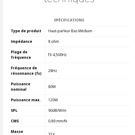
SPÉCIFICATIONS
Type de produit
Haut-parleur Bas Médium
Impédance
8 ohm
Plage de
f3-4,500Hz
fréquence
Fréquence de
28Hz
résonnance (fs)
Puissance
80W
nominal
Puissance max.
120W
SPL
90dB/W/m
CMS
0.89 mm/N
Masse
37g