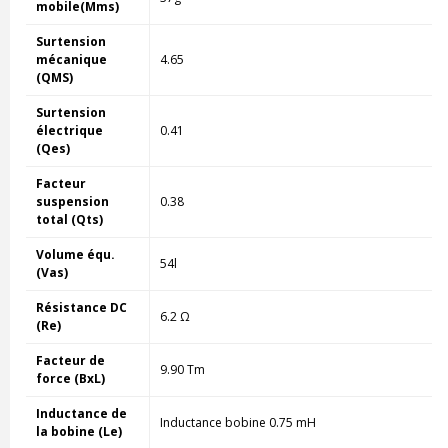
mobile(Mms)
Surtension
mécanique
4.65
(QMS)
Surtension
électrique
0.41
(Qes)
Facteur
suspension
0.38
total (Qts)
Volume équ.
54l
(Vas)
Résistance DC
6.2 Ω
(Re)
Facteur de
9.90 Tm
force (BxL)
Inductance de
Inductance bobine 0.75 mH
la bobine (Le)