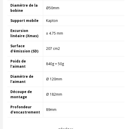
Diamètre de la
Ø50mm
bobine
Support mobile
Kapton
Excursion
± 4.75 mm
linéaire (Xmas)
Surface
207 cm2
d'émission (SD)
Poids de
840g + 50g
l'aimant
Diamètre de
Ø 120mm
l'aimant
Découpe de
Ø 182mm
montage
Profondeur
89mm
d'encastrement