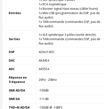
1x RCA Asymétrique
1x Bornier signal Haut niveau (câble fourni)
Entrées
1x Mini USB (programmation du DSP, pas de
flux audio)
1x Télécommande (commandes DSP, pas de
flux audio)
1x XLR symétrique 3 pôles (sortie directe)
Sorties
1x Télécommande
(commandes DSP, pas de
flux audio)
DSP
ADAU1450
DAC
AK4454
ADC
AK5554
Réponse en
20Hz - 20kHz
fréquence
SNR AD/DA
-109dB
SNR DA
-111dB
THD+N AD/DA
-100dB @ -1dBFS