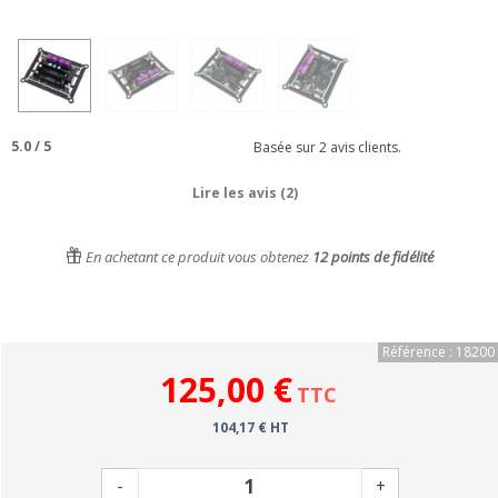
5.0
/
5
Basée sur
2
avis clients.
Lire les avis (2)
En achetant ce produit vous obtenez
12
points de fidélité
Référence : 18200
125,00 €
TTC
104,17 € HT
-
+