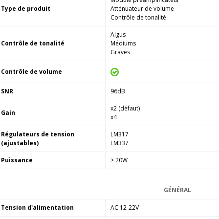
Type de produit
Atténuateur de volume
Contrôle de tonalité
Aigus
Contrôle de tonalité
Médiums
Graves
Contrôle de volume
SNR
96dB
x2 (défaut)
Gain
x4
Régulateurs de tension
LM317
(ajustables)
LM337
Puissance
> 20W
GÉNÉRAL
Tension d'alimentation
AC 12-22V