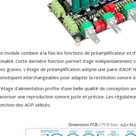
NEUTRIK NC3FXX Connecteur
XLR Femelle 3 Pôles...
4,95 €
4,30 €
[GRADE B] DAYTON AUDIO
MKSX4 Enceinte Subwoofer...
179,90 €
149,00 €
e module combine à la fois les fonctions de préamplificateur et 
onalité. Cette dernière fonction permet d'agir indépendamment s
AUDIOPHONICS DA-S250NC
Amplificateur Intégré...
es graves. L'étage de préamplification adopte une paire d'AOP
649,00 €
579,00 €
onséquent interchangeables pour adapter la restitution sonore 
FOSI AUDIO CA30
'étage d'alimentation profite d'une belle qualité de conception ave
Amplificateur 4 Voies pour...
avoriser une reproduction sonore juste et précise. Les régulat
159,99 €
135,99 €
onction des AOP utilisés.