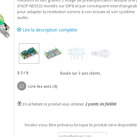
médiums et des graves. L'étage de préamplification adopte une 
d'AOP NE5532 montés sur DIP8 et par conséquent interchangeab
pour adapter la restitution sonore à son écoute et son système
audio.
Lire la description complète
3.7
/
5
Basée sur
3
avis clients.
Lire les avis (3)
En achetant ce produit vous obtenez
2
points de fidélité
Voulez-vous être prévenu lorsque le produit sera disponible