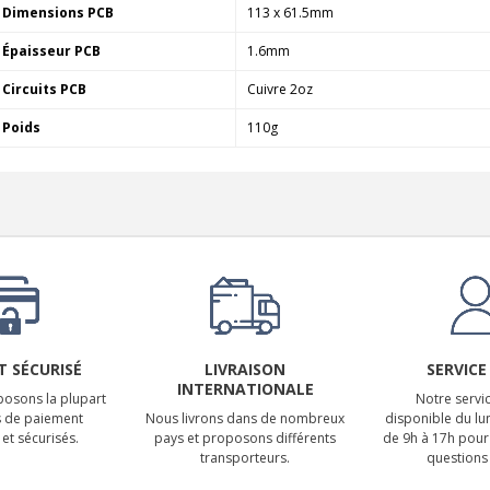
Dimensions PCB
113 x 61.5mm
Épaisseur PCB
1.6mm
Circuits PCB
Cuivre 2oz
Poids
110g
 SÉCURISÉ
LIVRAISON
SERVICE
INTERNATIONALE
osons la plupart
Notre servic
 de paiement
Nous livrons dans de nombreux
disponible du lu
et sécurisés.
pays et proposons différents
de 9h à 17h pour
transporteurs.
questions 