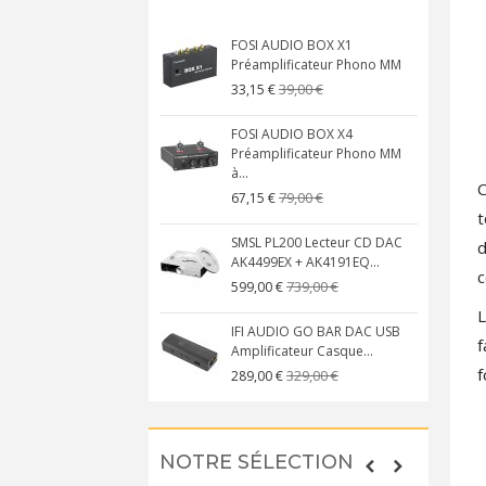
FOSI AUDIO BOX X1
Préamplificateur Phono MM
39,00 €
33,15 €
FOSI AUDIO BOX X4
Préamplificateur Phono MM
à...
C
79,00 €
67,15 €
t
SMSL PL200 Lecteur CD DAC
d
AK4499EX + AK4191EQ...
c
739,00 €
599,00 €
L
IFI AUDIO GO BAR DAC USB
f
Amplificateur Casque...
f
329,00 €
289,00 €
NOTRE SÉLECTION