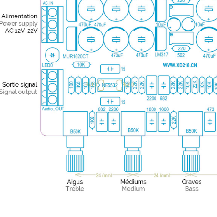
AUDIOPHONICS DAW-S250NC
Amplificateur Intégré...
790,00 €
DAN CLARK AUDIO AEON 2
CLOSED NOIRE Casque...
919,00 €
EVERSOLO DMP-A6 MASTER
EDITION GEN 2 Lecteur...
1 290,00 €
LUXSIN X9 DAC Amplificateur
Casque AK4191 +...
1 099,00 €