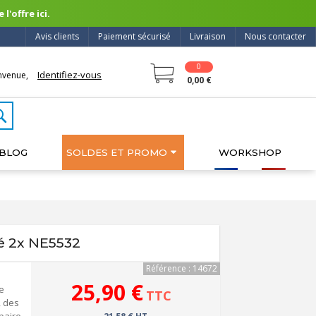
l'offre ici.
Avis clients
Paiement sécurisé
Livraison
Nous contacter
0
Identifiez-vous
nvenue,
0,00 €
BLOG
SOLDES ET PROMO
WORKSHOP
é 2x NE5532
Référence : 14672
25,90 €
e
TTC
, des