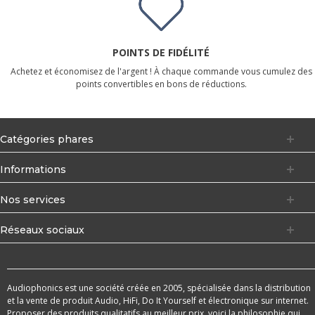
POINTS DE FIDÉLITÉ
Achetez et économisez de l'argent ! À chaque commande vous cumulez des
points convertibles en bons de réductions.
Catégories phares
Informations
Nos services
Réseaux sociaux
Audiophonics est une société créée en 2005, spécialisée dans la distribution
et la vente de produit Audio, HiFi, Do It Yourself et électronique sur internet.
Proposer des produits qualitatifs au meilleur prix, voici la philosophie qui