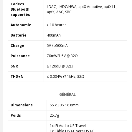
Codecs
LDAC, LHDC/HWA, aptX Adaptive, aptX LL,
Bluetooth
aptX, AAC, SBC
supportés
Autonomie
≥ 10 heures
Batterie
400mAh
Charge
5V / ≥500mA
Puissance
70mW/1.5V @ 32Ω
SNR
≥ 120dB @ 32Ω
THD+N
≤ 0.004% @ 1kHz, 32Ω
GÉNÉRAL
Dimensions
55 x 30 x 16.8mm
Poids
25.7g
1x iFi Audio UP Travel
1x Câble USB-C vers USB-C