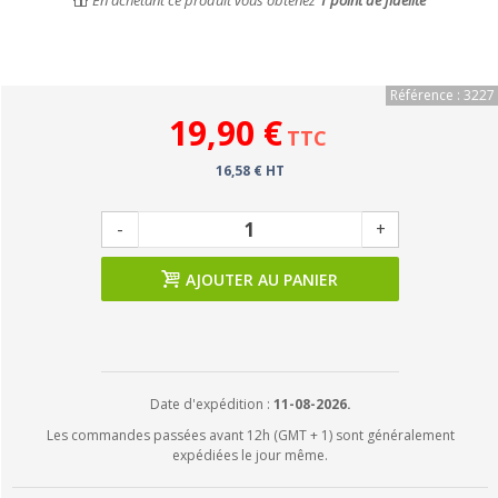
En achetant ce produit vous obtenez
1
point de fidélité
Référence : 3227
19,90 €
TTC
16,58 € HT
-
+
AJOUTER AU PANIER
Date d'expédition :
11-08-2026.
Les commandes passées avant 12h (GMT + 1) sont généralement
expédiées le jour même.