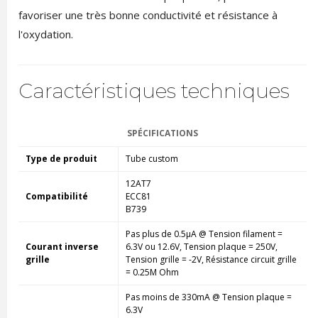
favoriser une très bonne conductivité et résistance à
l'oxydation.
Caractéristiques techniques
SPÉCIFICATIONS
Type de produit
Tube custom
12AT7
Compatibilité
ECC81
B739
Pas plus de 0.5µA @ Tension filament =
Courant inverse
6.3V ou 12.6V, Tension plaque = 250V,
grille
Tension grille = -2V, Résistance circuit grille
= 0.25M Ohm
Pas moins de 330mA @ Tension plaque =
6.3V