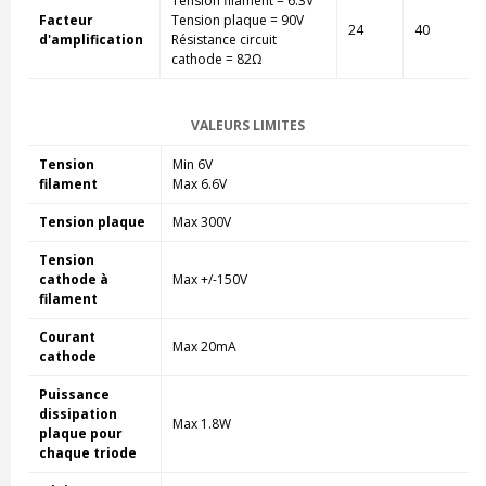
Tension filament = 6.3V
Facteur
Tension plaque = 90V
24
40
d'amplification
Résistance circuit
cathode = 82Ω
VALEURS LIMITES
Tension
Min 6V
filament
Max 6.6V
Tension plaque
Max 300V
Tension
cathode à
Max +/-150V
filament
Courant
Max 20mA
cathode
Puissance
dissipation
Max 1.8W
plaque pour
chaque triode