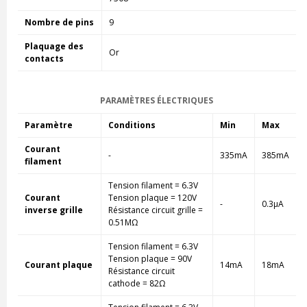
Nombre de pins
9
Plaquage des
Or
contacts
PARAMÈTRES ÉLECTRIQUES
Paramètre
Conditions
Min
Max
Courant
-
335mA
385mA
filament
Tension filament = 6.3V
Courant
Tension plaque = 120V
-
0.3µA
inverse grille
Résistance circuit grille =
0.51MΩ
Tension filament = 6.3V
Tension plaque = 90V
Courant plaque
14mA
18mA
Résistance circuit
cathode = 82Ω