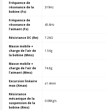
Fréquence de
résonance de la
319Hz
bobine (Fs)
Fréquence de
résonance de
45.8Hz
l'aimant (Fs)
Résistance DC (Re)
7.26Ω
Masse mobile +
charge de l'air de
1.54g
la bobine (Mms)
Masse mobile +
charge de l'air de
74.8g
l'aimant (Mms)
Excursion linéaire
±1.4mm
max (Xmax)
Résistance
mécanique de la
0.08Kg/s
suspension de la
bobine (Rms)