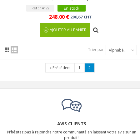
En stock
Ref : 14172
248,00 €
206,67 €HT
AJOUTER AU PANIER
Trier par
Alphabétique : A à Z
«
Précédent
1
2
AVIS CLIENTS
N'hésitez pas à rejoindre notre communauté en laissant votre avis sur un
produit !