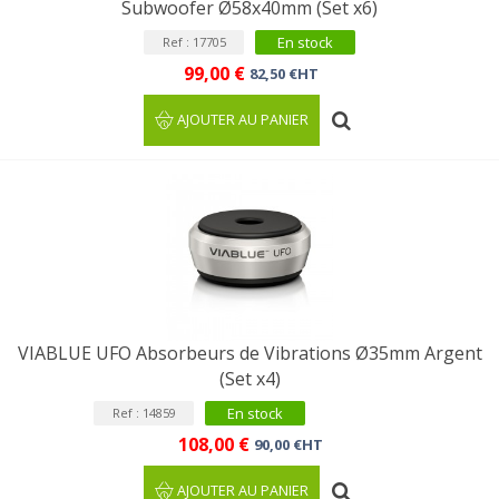
Subwoofer Ø58x40mm (Set x6)
En stock
Ref : 17705
99,00 €
82,50 €HT
AJOUTER AU PANIER
VIABLUE UFO Absorbeurs de Vibrations Ø35mm Argent
(Set x4)
En stock
Ref : 14859
108,00 €
90,00 €HT
AJOUTER AU PANIER