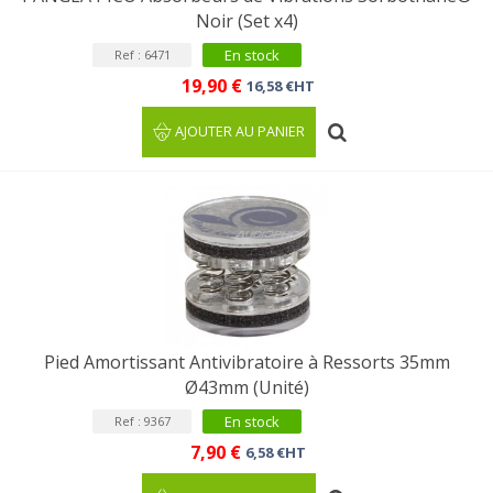
Noir (Set x4)
En stock
Ref : 6471
19,90 €
16,58 €HT
AJOUTER AU PANIER
Pied Amortissant Antivibratoire à Ressorts 35mm
Ø43mm (Unité)
En stock
Ref : 9367
7,90 €
6,58 €HT