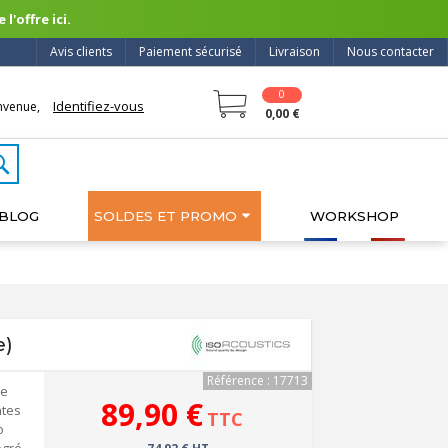
l'offre ici.
Avis clients
Paiement sécurisé
Livraison
Nous contacter
0
Identifiez-vous
nvenue,
0,00 €
BLOG
SOLDES ET PROMO
WORKSHOP
e)
Référence : 17713
he
89,90 €
ntes
TTC
o