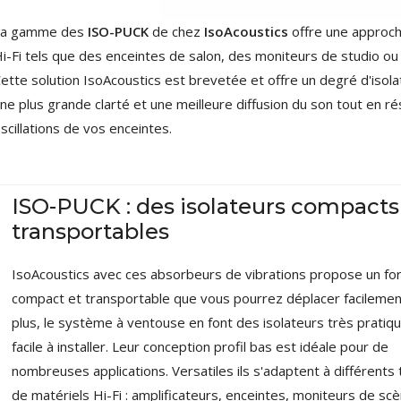
NEUTRIK NC3FXX Connecteur
XLR Femelle 3 Pôles...
La gamme des
ISO-PUCK
de chez
IsoAcoustics
offre une approche
4,95 €
4,30 €
i-Fi tels que des enceintes de salon, des moniteurs de studio ou
[GRADE B] DAYTON AUDIO
ette solution IsoAcoustics est brevetée et offre un degré d'iso
MKSX4 Enceinte Subwoofer...
ne plus grande clarté et une meilleure diffusion du son tout en 
179,90 €
149,00 €
scillations de vos enceintes.
AUDIOPHONICS DA-S250NC
Amplificateur Intégré...
649,00 €
579,00 €
ISO-PUCK : des isolateurs compacts
FOSI AUDIO CA30
transportables
Amplificateur 4 Voies pour...
159,99 €
135,99 €
IsoAcoustics avec ces absorbeurs de vibrations propose un fo
compact et transportable que vous pourrez déplacer facilemen
plus, le système à ventouse en font des isolateurs très pratiq
facile à installer. Leur conception profil bas est idéale pour de
nombreuses applications
. Versatiles ils s'adaptent à différents
AUDIOPHONICS DAW-S250NC
de matériels Hi-Fi : amplificateurs, enceintes, moniteurs de scè