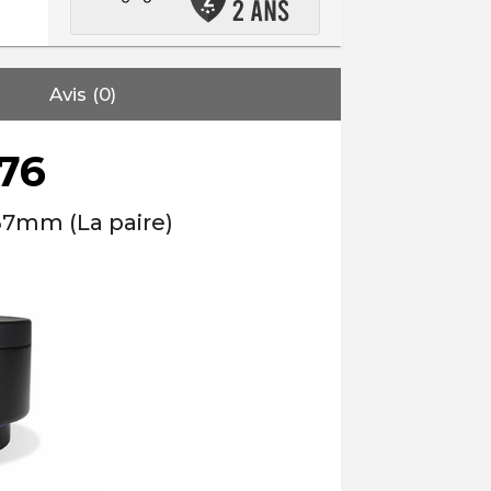
Avis (0)
76
37mm (La paire)