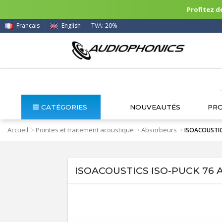
Profitez de
Français
English
TVA: 20%
CATÉGORIES
NOUVEAUTÉS
PR
Accueil
Pointes et traitement acoustique
Absorbeurs
>
>
>
ISOACOUSTICS
ISOACOUSTICS ISO-PUCK 76 Ab