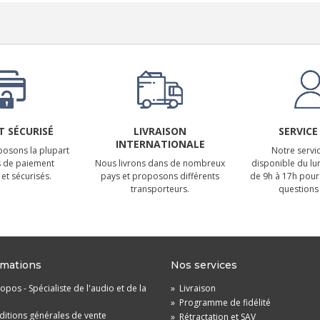
 SÉCURISÉ
LIVRAISON
SERVICE
INTERNATIONALE
osons la plupart
Notre servic
 de paiement
Nous livrons dans de nombreux
disponible du lu
et sécurisés.
pays et proposons différents
de 9h à 17h pour
transporteurs.
questions 
rmations
Nos services
opos - Spécialiste de l'audio et de la
»
Livraison
»
Programme de fidélité
itions générales de vente
»
Rétractation et SAV