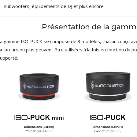
Amplificateur Intégré...
subwoofers, équipements de DJ et plus encore.
790,00 €
DAN CLARK AUDIO AEON 2
Présentation de la gam
CLOSED NOIRE Casque...
919,00 €
a gamme ISO-PUCK se compose de 3 modèles, chacun conçu avec 
EVERSOLO DMP-A6 MASTER
solateurs ou plus peuvent être utilisées à la fois en fonction du p
EDITION GEN 2 Lecteur...
upporté.
1 290,00 €
LUXSIN X9 DAC Amplificateur
Casque AK4191 +...
1 099,00 €