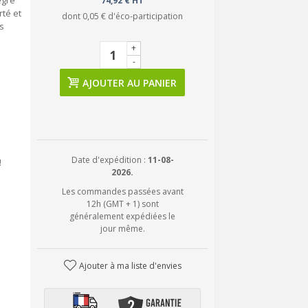
egré
74,92 € HT
rté et
dont
0,05 €
d'éco-participation
s
+
-
AJOUTER AU PANIER
Date d'expédition :
11-08-
!
2026.
Les commandes passées avant
12h (GMT + 1) sont
généralement expédiées le
jour même.
Ajouter à ma liste d'envies