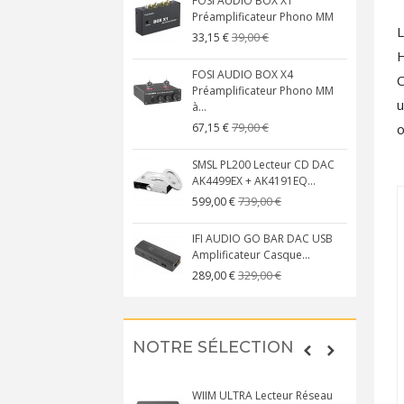
FOSI AUDIO BOX X1
Préamplificateur Phono MM
39,00 €
33,15 €
H
FOSI AUDIO BOX X4
C
Préamplificateur Phono MM
u
à...
79,00 €
o
67,15 €
SMSL PL200 Lecteur CD DAC
AK4499EX + AK4191EQ...
739,00 €
599,00 €
IFI AUDIO GO BAR DAC USB
Amplificateur Casque...
329,00 €
289,00 €
NOTRE SÉLECTION
WIIM ULTRA Lecteur Réseau