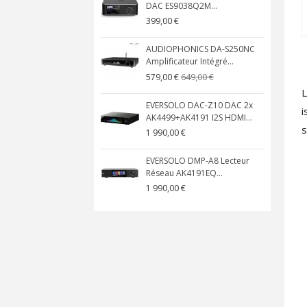
DAC ES9038Q2M...
399,00 €
AUDIOPHONICS DA-S250NC
Amplificateur Intégré...
649,00 €
579,00 €
L
EVERSOLO DAC-Z10 DAC 2x
i
AK4499+AK4191 I2S HDMI...
s
1 990,00 €
EVERSOLO DMP-A8 Lecteur
Réseau AK4191EQ...
1 990,00 €