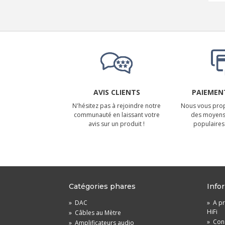
AVIS CLIENTS
PAIEMENT
N'hésitez pas à rejoindre notre
Nous vous prop
communauté en laissant votre
des moyens
avis sur un produit !
populaires 
Catégories phares
Info
»
DAC
»
A pr
HiFi
»
Câbles au Mètre
»
Cond
»
Amplificateurs audio