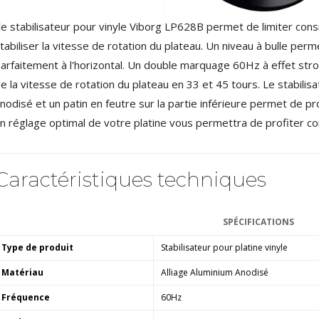
NEUTRIK NC3FXX Connecteur
XLR Femelle 3 Pôles...
e stabilisateur pour vinyle Viborg LP628B permet de limiter cons
4,95 €
4,30 €
tabiliser la vitesse de rotation du plateau. Un niveau à bulle per
[GRADE B] DAYTON AUDIO
arfaitement à l'horizontal. Un double marquage 60Hz à effet st
MKSX4 Enceinte Subwoofer...
e la vitesse de rotation du plateau en 33 et 45 tours. Le stabilis
179,90 €
149,00 €
nodisé et un patin en feutre sur la partie inférieure permet de pr
AUDIOPHONICS DA-S250NC
n réglage optimal de votre platine vous permettra de profiter co
Amplificateur Intégré...
649,00 €
579,00 €
Caractéristiques techniques
FOSI AUDIO CA30
Amplificateur 4 Voies pour...
159,99 €
135,99 €
SPÉCIFICATIONS
Type de produit
Stabilisateur pour platine vinyle
Matériau
Alliage Aluminium Anodisé
Fréquence
60Hz
AUDIOPHONICS DAW-S250NC