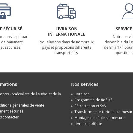
 SÉCURISÉ
LIVRAISON
SERVICE
INTERNATIONALE
osons la plupart
Notre servic
 de paiement
Nous livrons dans de nombreux
disponible du lu
et sécurisés.
pays et proposons différents
de 9h à 17h pour
transporteurs.
questions 
rmations
Nos services
opos - Spécialiste de l'audio et de la
»
Livraison
»
Programme de fidélité
itions générales de vente
»
Rétractation et SAV
ement sécurisé
»
Transformateur torique sur mesur
s contacter
»
Montage de câble sur mesure
»
Livraison offerte