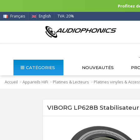
Profitez de
Français
English
TVA: 20%
CATÉGORIES
NOUVEAUTÉS
PR
Accueil
Appareils HiFi
Platines & Lecteurs
Platines vinyles & Acces
>
>
>
VIBORG LP628B Stabilisateur 