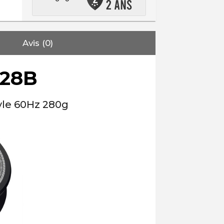
Avis (0)
628B
nyle 60Hz 280g