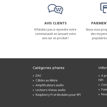
AVIS CLIENTS
PAIEMENT
N'hésitez pas à rejoindre notre
Nous vous prop
communauté en laissant votre
des moyens
avis sur un produit !
populaires 
Catégories phares
Info
»
DAC
»
A pr
HiFi
»
Câbles au Mètre
»
Cond
»
Amplificateurs audio
»
Pai
»
Lecteurs réseau audio
»
Nou
»
Raspberry Pi et Modules pour RPI