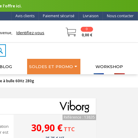
l'offre ici.
Avis clients
Paiement sécurisé
Livraison
Nous contacter
0
Identifiez-vous
nvenue,
0,00 €
BLOG
SOLDES ET PROMO
WORKSHOP
le à bulle 60Hz 280g
Référence : 13835
30,90 €
ation
TTC
r est