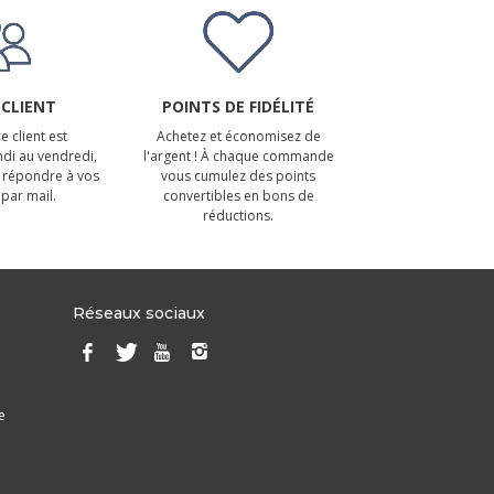
 CLIENT
POINTS DE FIDÉLITÉ
e client est
Achetez et économisez de
ndi au vendredi,
l'argent ! À chaque commande
 répondre à vos
vous cumulez des points
par mail.
convertibles en bons de
réductions.
Réseaux sociaux
e