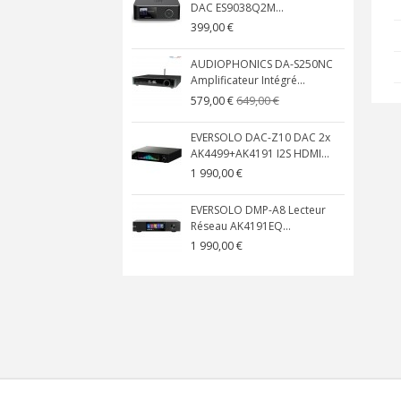
DAC ES9038Q2M...
399,00 €
AUDIOPHONICS DA-S250NC
Amplificateur Intégré...
649,00 €
579,00 €
EVERSOLO DAC-Z10 DAC 2x
AK4499+AK4191 I2S HDMI...
1 990,00 €
EVERSOLO DMP-A8 Lecteur
Réseau AK4191EQ...
1 990,00 €