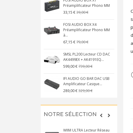
FOSI AUDIO BOX X1
Préamplificateur Phono MM
C
39,00 €
33,15 €
s
FOSI AUDIO BOX X4
p
Préamplificateur Phono MM
d
à...
79,00 €
67,15 €
a
u
SMSL PL200 Lecteur CD DAC
AK4499EX + AK4191EQ...
739,00 €
599,00 €
IFI AUDIO GO BAR DAC USB
Amplificateur Casque...
329,00 €
289,00 €
NOTRE SÉLECTION
WIIM ULTRA Lecteur Réseau