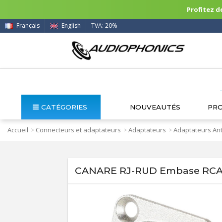
Profitez de
Français
English
TVA: 20%
CATÉGORIES
NOUVEAUTÉS
PR
Accueil
Connecteurs et adaptateurs
Adaptateurs
Adaptateurs Ant
>
>
>
CANARE RJ-RUD Embase RCA 