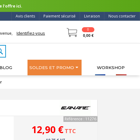
l'offre ici.
Avis clients
Paiement sécurisé
Livraison
Nous contacter
0
Identifiez-vous
nvenue,
0,00 €
BLOG
SOLDES ET PROMO
WORKSHOP
r
Référence : 11276
12,90 €
TTC