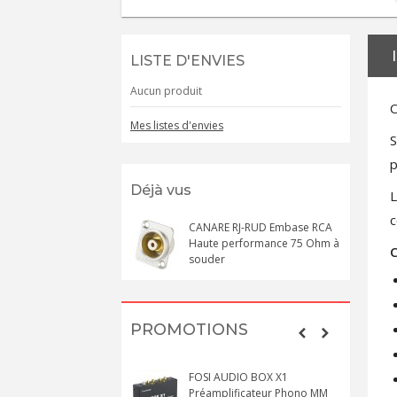
LISTE D'ENVIES
Aucun produit
C
Mes listes d'envies
S
p
Déjà vus
L
c
CANARE RJ-RUD Embase RCA
Haute performance 75 Ohm à
C
souder
PROMOTIONS
FOSI AUDIO BOX X1
Préamplificateur Phono MM