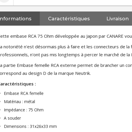
Informations
Caractéristiques
Livraison
ette embase RCA 75 Ohm développée au Japon par CANARE vous a
a notoriété n'est désormais plus à faire et les connecteurs de la
rofessionnels, n'ont pas mis longtemps à percer le marché de la H
a partie Embase femelle RCA externe permet de brancher un con
orrespond au design D de la marque Neutrik.
aractéristiques :
Embase RCA femelle
Matériau : métal
Impédance : 75 Ohm
A souder
NEUTRIK NC3FXX Connecteur
Dimensions : 31x26x33 mm
XLR Femelle 3 Pôles...