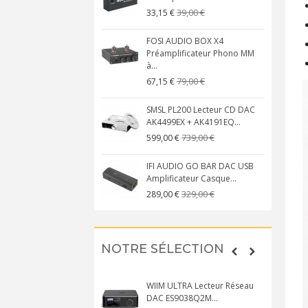
39,00 €
33,15 €
FOSI AUDIO BOX X4
Préamplificateur Phono MM
à...
79,00 €
67,15 €
SMSL PL200 Lecteur CD DAC
AK4499EX + AK4191EQ...
739,00 €
599,00 €
IFI AUDIO GO BAR DAC USB
Amplificateur Casque...
329,00 €
289,00 €
NOTRE SÉLECTION
WIIM ULTRA Lecteur Réseau
DAC ES9038Q2M...