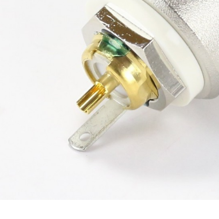
790,00 €
DAN CLARK AUDIO AEON 2
CLOSED NOIRE Casque...
919,00 €
EVERSOLO DMP-A6 MASTER
EDITION GEN 2 Lecteur...
1 290,00 €
LUXSIN X9 DAC Amplificateur
Casque AK4191 +...
1 099,00 €