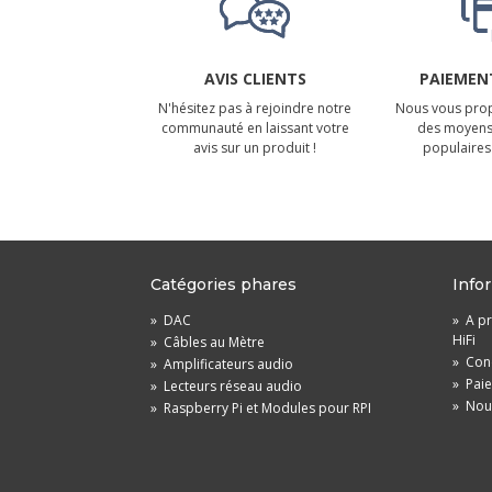
AVIS CLIENTS
PAIEMENT
N'hésitez pas à rejoindre notre
Nous vous prop
communauté en laissant votre
des moyens
avis sur un produit !
populaires 
Catégories phares
Info
»
DAC
»
A pr
HiFi
»
Câbles au Mètre
»
Cond
»
Amplificateurs audio
»
Pai
»
Lecteurs réseau audio
»
Nou
»
Raspberry Pi et Modules pour RPI