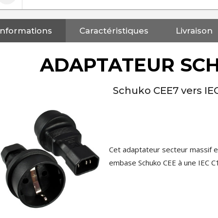
Informations
Caractéristiques
Livraison
ADAPTATEUR SCH
Schuko CEE7 vers IE
Cet adaptateur secteur massif e
embase Schuko CEE à une IEC C
NEUTRIK NC3FXX Connecteur
XLR Femelle 3 Pôles...