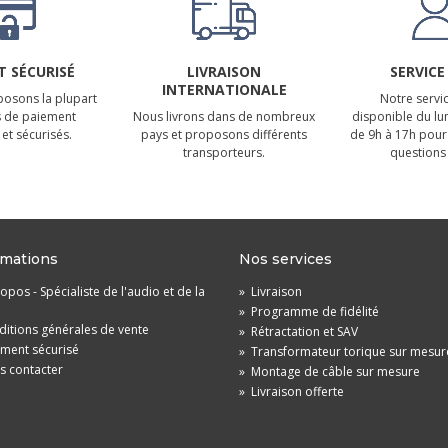
 SÉCURISÉ
LIVRAISON
SERVICE
INTERNATIONALE
osons la plupart
Notre servic
 de paiement
Nous livrons dans de nombreux
disponible du lu
et sécurisés.
pays et proposons différents
de 9h à 17h pour
transporteurs.
questions 
rmations
Nos services
opos - Spécialiste de l'audio et de la
»
Livraison
»
Programme de fidélité
itions générales de vente
»
Rétractation et SAV
ement sécurisé
»
Transformateur torique sur mesur
s contacter
»
Montage de câble sur mesure
»
Livraison offerte