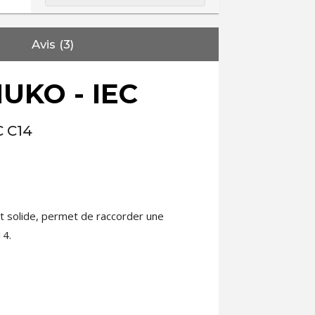
Avis (3)
UKO - IEC
C C14
t solide, permet de raccorder une
14.