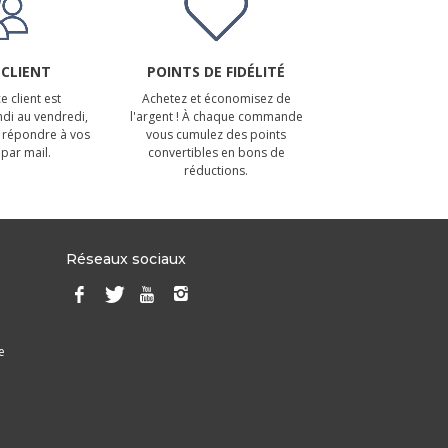
 CLIENT
POINTS DE FIDÉLITÉ
e client est
Achetez et économisez de
ndi au vendredi,
l'argent ! À chaque commande
 répondre à vos
vous cumulez des points
par mail.
convertibles en bons de
réductions.
Réseaux sociaux
e