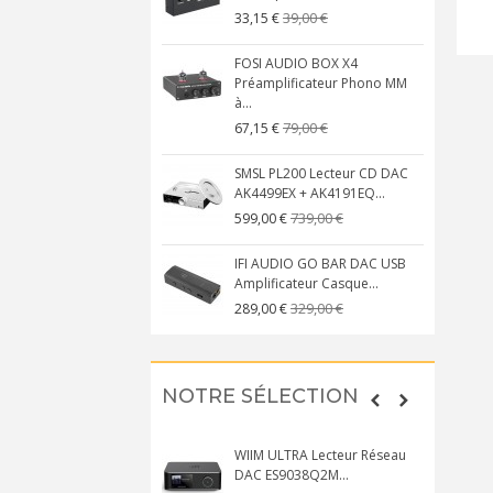
39,00 €
33,15 €
FOSI AUDIO BOX X4
Préamplificateur Phono MM
à...
79,00 €
67,15 €
SMSL PL200 Lecteur CD DAC
AK4499EX + AK4191EQ...
739,00 €
599,00 €
IFI AUDIO GO BAR DAC USB
Amplificateur Casque...
329,00 €
289,00 €
NOTRE SÉLECTION
WIIM ULTRA Lecteur Réseau
DAC ES9038Q2M...