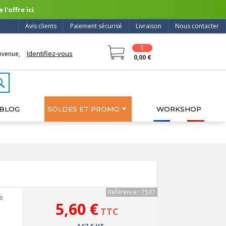
l'offre ici.
Avis clients
Paiement sécurisé
Livraison
Nous contacter
0
Identifiez-vous
nvenue,
0,00 €
BLOG
SOLDES ET PROMO
WORKSHOP
Référence : 7537
e
5,60 €
TTC