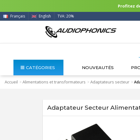
Profitez de
Français
English
TVA: 20%
CATÉGORIES
NOUVEAUTÉS
PR
Accueil
Alimentations et transformateurs
Adaptateurs secteur
>
>
>
Ada
Adaptateur Secteur Alimentat