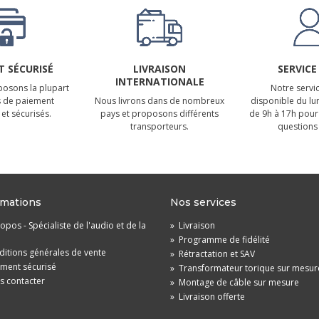
 SÉCURISÉ
LIVRAISON
SERVICE
INTERNATIONALE
osons la plupart
Notre servic
 de paiement
Nous livrons dans de nombreux
disponible du lu
et sécurisés.
pays et proposons différents
de 9h à 17h pour
transporteurs.
questions 
rmations
Nos services
opos - Spécialiste de l'audio et de la
»
Livraison
»
Programme de fidélité
itions générales de vente
»
Rétractation et SAV
ement sécurisé
»
Transformateur torique sur mesur
s contacter
»
Montage de câble sur mesure
»
Livraison offerte