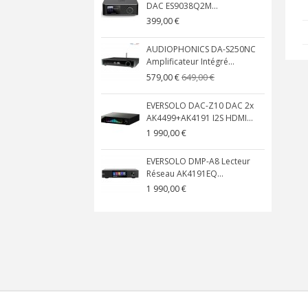
DAC ES9038Q2M...
399,00 €
AUDIOPHONICS DA-S250NC
Amplificateur Intégré...
649,00 €
579,00 €
EVERSOLO DAC-Z10 DAC 2x
AK4499+AK4191 I2S HDMI...
1 990,00 €
EVERSOLO DMP-A8 Lecteur
Réseau AK4191EQ...
1 990,00 €