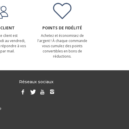
 CLIENT
POINTS DE FIDÉLITÉ
e client est
Achetez et économisez de
ndi au vendredi,
l'argent ! À chaque commande
 répondre à vos
vous cumulez des points
par mail.
convertibles en bons de
réductions.
Réseaux sociaux
e