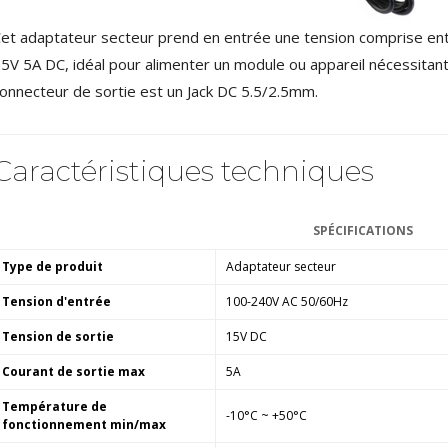
NEUTRIK NC3FXX Connecteur
XLR Femelle 3 Pôles...
et adaptateur secteur prend en entrée une tension comprise ent
4,95 €
4,30 €
5V 5A DC, idéal pour alimenter un module ou appareil nécessitant
[GRADE B] DAYTON AUDIO
onnecteur de sortie est un Jack DC 5.5/2.5mm.
MKSX4 Enceinte Subwoofer...
179,90 €
149,00 €
Caractéristiques techniques
AUDIOPHONICS DA-S250NC
Amplificateur Intégré...
649,00 €
579,00 €
SPÉCIFICATIONS
FOSI AUDIO CA30
Amplificateur 4 Voies pour...
Type de produit
Adaptateur secteur
159,99 €
135,99 €
Tension d'entrée
100-240V AC 50/60Hz
Tension de sortie
15V DC
Courant de sortie max
5A
Température de
-10°C ~ +50°C
fonctionnement min/max
AUDIOPHONICS DAW-S250NC