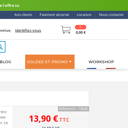
l'offre ici.
Avis clients
Paiement sécurisé
Livraison
Nous contacter
0
Identifiez-vous
nvenue,
0,00 €
BLOG
SOLDES ET PROMO
WORKSHOP
Référence : 13845
ntre
13,90 €
nter
TTC
r. Le