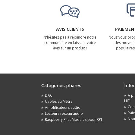
AVIS CLIENTS
PAIEMENT
N'hésitez pas à rejoindre notre
Nous vous prop
communauté en laissant votre
des moyens
avis sur un produit !
populaires 
Catégories phares
Info
»
DAC
»
A pr
HiFi
»
Câbles au Mètre
»
Cond
»
Amplificateurs audio
»
Pai
»
Lecteurs réseau audio
»
Nou
»
Raspberry Pi et Modules pour RPI