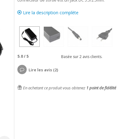
connecteur de sortie est un Jack DC 5.5/2.5mm.
Lire la description complète
5.0
/
5
Basée sur
2
avis clients.
Lire les avis (2)
En achetant ce produit vous obtenez
1
point de fidélité