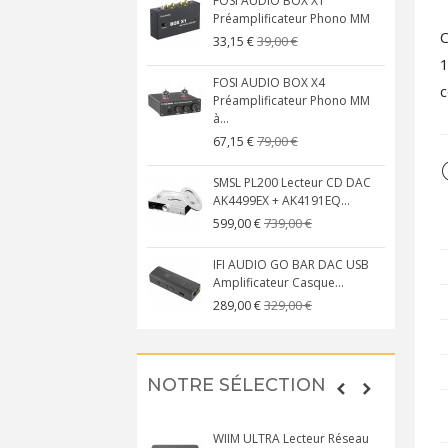
FOSI AUDIO BOX X1
Préamplificateur Phono MM
C
39,00 €
33,15 €
1
FOSI AUDIO BOX X4
c
Préamplificateur Phono MM
à...
79,00 €
67,15 €
SMSL PL200 Lecteur CD DAC
AK4499EX + AK4191EQ...
739,00 €
599,00 €
IFI AUDIO GO BAR DAC USB
Amplificateur Casque...
329,00 €
289,00 €
NOTRE SÉLECTION
WIIM ULTRA Lecteur Réseau