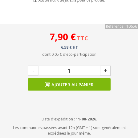
Aucun point de fidélité pour ce produit.
Référence : 10656
7,90 €
TTC
6,58 € HT
dont
0,05 €
d'éco-participation
-
+
AJOUTER AU PANIER
Date d'expédition :
11-08-2026.
Les commandes passées avant 12h (GMT + 1) sont généralement
expédiées le jour même.